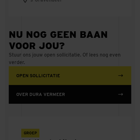
Adviseur Sanitair
Veiligheidskundige / QHSE adviseur Infra
NU NOG GEEN BAAN
VOOR JOU?
QHSE Adviseur
Stuur ons jouw open sollicitatie. Of lees nog even
Calculator werktuigbouwkunde
verder.
Technisch ontwikkelaar werktuigbouwkunde
OPEN SOLLICITATIE
Uitvoerder treinbeveiliging
OVER DURA VERMEER
Projectvoorbereider Treinbeveiliging
Integraal Planner
GROEP
System Engineer