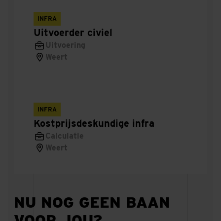
Leerling
INFRA
BIM
Uitvoerder civiel
Uitvoering
Coördinator
Weert
Informatiebeheerder
Proces
INFRA
Technisch
Kostprijsdeskundige infra
Calculatie
Calculator
Weert
Projectmanager
Projectvoorbereider
NU NOG GEEN BAAN
VOOR JOU?
Technical