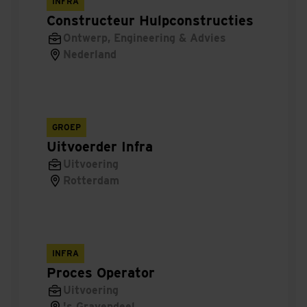
INFRA
Constructeur Hulpconstructies
Leerwerktraject werkvoorbereider bij Dura
Ontwerp, Engineering & Advies
Vermeer Bouw Hengelo
Nederland
Bouwplaatsmanager Utiliteitsbouw
Werkvoorbereider Renovatie
GROEP
Werkvoorbereider Utiliteitsbouw
Uitvoerder Infra
Uitvoering
Werkvoorbereider Woningbouw
Rotterdam
Uitvoerder Renovatie
Allround timmerman/ timmervrouw
INFRA
Proces Operator
Traineeship renovatie
Uitvoering
Projectmanager Utiliteitsbouw
's Gravendeel