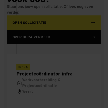
Stuur ons jouw open sollicitatie. Of lees nog even
Operationeel
verder.
Teamlead
OPEN SOLLICITATIE
Contractcoördinator
OVER DURA VERMEER
Procesmanager
V
Bouwcoördinator
INFRA
Projectcoördinator infra
Rigger
Werkvoorbereiding &
Projectcoördinatie
Ontwerper
Weert
Gebiedsontwikkelaar