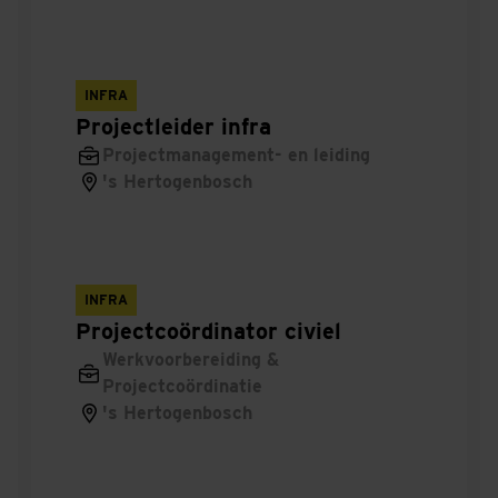
Commercieel
Projectorganisator
INFRA
Lead
Projectleider infra
Projectmanagement- en leiding
Asfalttechnoloog
's Hertogenbosch
Projectontwikkelaar
Directeur
INFRA
Systeem
Projectcoördinator civiel
Werkvoorbereiding &
Tenderleider
Projectcoördinatie
's Hertogenbosch
Applicatiespecialist
Servicecoördinator