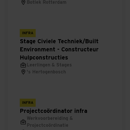
Vakgroepmanager
Botlek Rotterdam
Werkvoorbereider
Servicemanager
INFRA
Stage Civiele Techniek/Built
Maintenance
Environment - Constructeur
Hulpconstructies
Contractmanager
Leerlingen & Stages
Adviseur
's Hertogenbosch
Kostendeskundige
Servicemonteur
INFRA
Projectcoördinator infra
Cad
Werkvoorbereiding &
Projectcoördinatie
Projectleider