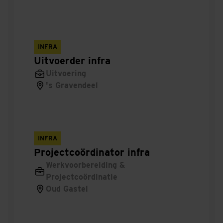
Testmanager
Procescoördinator
INFRA
Ontwerpmanager
Uitvoerder infra
Uitvoering
Bouwkundig
's Gravendeel
Tendermanager
Constructeur
INFRA
Projectcoördinator infra
Torenkraanmachinist
Werkvoorbereiding &
Projectcoördinatie
Tekenaar
Oud Gastel
Service