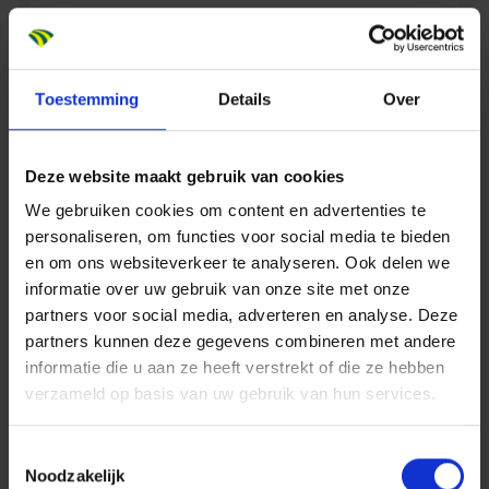
Kostprijsdeskundige infra
Automation Lead Engineer TI
INFRA
Toestemming
Details
Over
Constructeur
Projectcoördinator civiel
Ontwerp, Engineering & Advies
Nederland
Deze website maakt gebruik van cookies
Projectcoördinator infra
We gebruiken cookies om content en advertenties te
Manager BouwPlaatsInrichting BPI
personaliseren, om functies voor social media te bieden
en om ons websiteverkeer te analyseren. Ook delen we
Bouwkundig Engineer
informatie over uw gebruik van onze site met onze
INFRA
partners voor social media, adverteren en analyse. Deze
Ontwerpleider TI
Bouwkundig Locatie Beheerder
partners kunnen deze gegevens combineren met andere
Ontwerp, Engineering & Advies
informatie die u aan ze heeft verstrekt of die ze hebben
Nederland
Projectleider werktuigbouwkunde
verzameld op basis van uw gebruik van hun services.
Constructeur Hulpconstructies
Toestemmingsselectie
Noodzakelijk