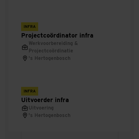
Werkverantwoordelijke
Hoofduitvoerder
INFRA
Projectcoördinator infra
Voorman
Werkvoorbereiding &
Projectcoördinatie
Machinist
's Hertogenbosch
Balkman
Walsmachinist
INFRA
Uitvoerder infra
Multifunctioneel
Uitvoering
's Hertogenbosch
Inkoper
Projectcoordinator