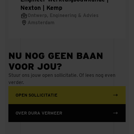
Nexton | Kemp
Projectmanager Woningbouw
Ontwerp, Engineering & Advies
Amsterdam
Stelleur tunnelploeg
Werkvoorbereider tractie- energievoorziening
railinfra
NU NOG GEEN BAAN
Hoofdmonteur tractie- energievoorziening
VOOR JOU?
railinfra
Stuur ons jouw open sollicitatie. Of lees nog even
Stage Bouw
verder.
Leerwerktraject werkvoorbereider
OPEN SOLLICITATIE
Calculator Infra
OVER DURA VERMEER
Calculator assetmanagement