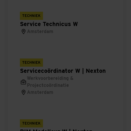
Bouwkundig werkvoorbereider
TECHNIEK
Werkvoorbereider Civiel
Service Technicus W
Amsterdam
Uitvoerder kabels & leidingen
Meetspecialist laagspanning - hoogspanning
railinfra
TECHNIEK
Monteur tractie- energievoorziening railinfra
Servicecoördinator W | Nexton
Werkvoorbereiding &
Projectvoorbereider tractie- energievoorziening
Projectcoördinatie
railinfra
Amsterdam
Hoofdmonteur bovenleiding en draagconstructies
Beton Timmerman
TECHNIEK
Hoofduitvoerder GWW