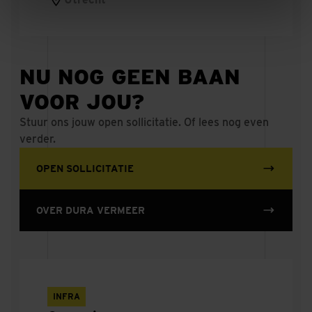
Proces Operator
Technisch proces operator
NU NOG GEEN BAAN
Calculator infra
VOOR JOU?
Stuur ons jouw open sollicitatie. Of lees nog even
Calculator civiel
verder.
Projectmanager Gerechtsgebouw Almelo
OPEN SOLLICITATIE
Projectvoorbereider kabels en leidingen
OVER DURA VERMEER
Projectleider civiel
Technical Information Security Officer
Operationeel manager materieeldienst
INFRA