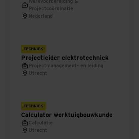
Werkvoorbereiding &
Stage Civiele Techniek/Infra - Landelijke
Projectcoördinatie
Projecten
Nederland
Kostendeskundige Utiliteitsbouw
Commercieel Projectmanager Woningrenovatie
TECHNIEK
Projectcoördinator elektrotechniek
Projectleider elektrotechniek
Projectmanagement- en leiding
Projectmanager woningbouw
Utrecht
Uitvoerder installatietechniek
Coördinator Social Return
TECHNIEK
Uitvoerder Woningbouw
Calculator werktuigbouwkunde
Calculatie
Projectorganisator Bedrijfsbureau
Utrecht