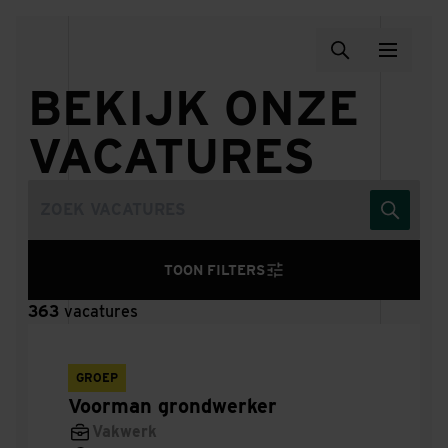
BEKIJK ONZE
VACATURES
Projectcoördinator
TOON FILTERS
363
Uitvoerder
vacatures
Solution
GROEP
Voorman grondwerker
Timmerman
Vakwerk