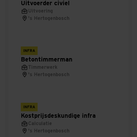
Allround
Uitvoerder civiel
Uitvoering
Leaseadviseur
's Hertogenbosch
Traineeship
Integratiemanager
INFRA
Betontimmerman
Veiligheidskundige
Timmerwerk
's Hertogenbosch
Omgevingsmanager
QHSE
Betontimmerman
INFRA
Kostprijsdeskundige infra
Integraal
Calculatie
's Hertogenbosch
System