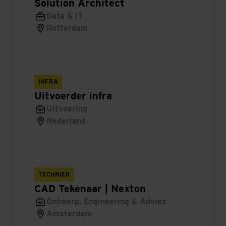
Solution Architect
Procesmanager Railinfra
Data & IT
Rotterdam
Werkverantwoordelijke laagspanning -
hoogspanning Railinfra
Projectleider elektrotechniek
INFRA
Uitvoerder infra
Hoofduitvoerder installatietechniek
Uitvoering
Nederland
Bouwplaatsmanager Stadshagen
Werkvoorbereider Stadshagen
Uitvoerder Stadshagen
TECHNIEK
CAD Tekenaar | Nexton
Projectleider utiliteitsbouw & complexe
Ontwerp, Engineering & Advies
woningbouw
Amsterdam