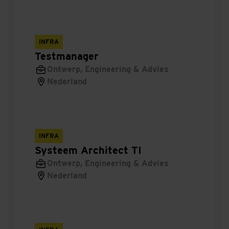
Engineer energievoorziening railinfra
Stage uitvoering asfaltset
INFRA
Testmanager
Onderhoudsmonteur Pompsystemen
Ontwerp, Engineering & Advies
Nederland
Specialist Kranen en Liften
Leerwerktraject uitvoerder installatietechniek
(BBL)
INFRA
Systeem Architect TI
Projectmanager railinfra
Ontwerp, Engineering & Advies
Stage op de bouw van de rechtbank in Almelo
Nederland
Projectleider Infra
Uitvoerder Woningbouw Suikerzijde