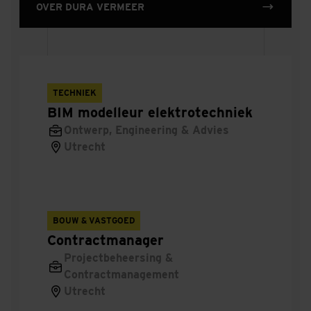
OVER DURA VERMEER
Hoofduitvoerder Infra
Hoofduitvoerder bovenleiding en
draagconstructies
TECHNIEK
Directeur woningbouw voorbereiding en productie
BIM modelleur elektrotechniek
Ontwerp, Engineering & Advies
Projectleider meet- & regeltechniek
Utrecht
Hoofdmonteur treinbeveiliging - seinwezen
Hoofduitvoerder multidisciplinaire railinfra
projecten
BOUW & VASTGOED
Contractmanager
Werkvoorbereider Service Center
Projectbeheersing &
Contractmanagement
Systeem Architect TI
Utrecht