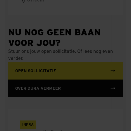
Vakgroepmanager Kabels & Leidingen
Projectcoördinator Technische Installaties
NU NOG GEEN BAAN
Werkvoorbereider Infra
VOOR JOU?
Servicemanager Beheer en Onderhoud
Stuur ons jouw open sollicitatie. Of lees nog even
verder.
Maintenance Engineer
OPEN SOLLICITATIE
Adviseur Beheer & Onderhoud
Kostendeskundige Beheer en Onderhoud
OVER DURA VERMEER
Servicemonteur elektrotechnische infra
Uitvoerder elektrotechnische infra
INFRA
Cad tekenaar infra