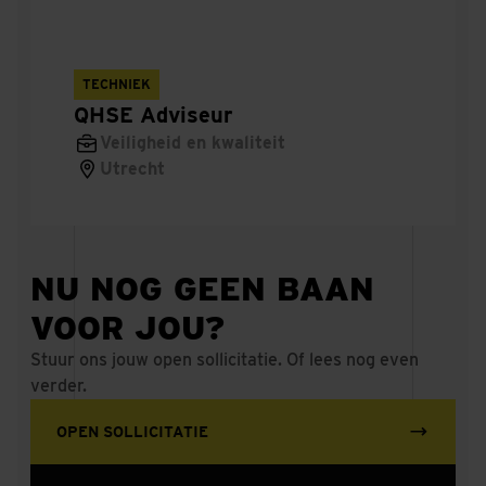
Lead engineer werktuigbouwkunde
Hoofduitvoerder kabels & leidingen railinfra
TECHNIEK
QHSE Adviseur
Uitvoerder werktuigbouwkunde
Veiligheid en kwaliteit
Utrecht
Werkvoorbereider Elektrotechniek
Projectcoördinator Werktuigbouwkunde
Stage Civiele Techniek/Built Environment -
NU NOG GEEN BAAN
Constructeur Hulpconstructies
VOOR JOU?
Uitvoerder energievoorziening railinfra
Stuur ons jouw open sollicitatie. Of lees nog even
verder.
Allround monteur mobiele werktuigen Infra & Rail
OPEN SOLLICITATIE
Hoofduitvoerder Civiel