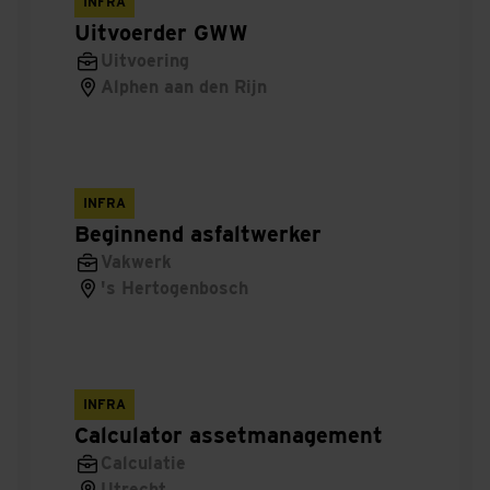
INFRA
Chef
Uitvoerder GWW
Uitvoering
Werkvoorbereider/Calculator
Alphen aan den Rijn
Constructiemedewerker
Projectcoördinator infra (ZZP mogelijk)
INFRA
Beginnend asfaltwerker
Uitvoerder Infra
Vakwerk
Solution Architect
's Hertogenbosch
Uitvoerder GWW
Uitvoerder infra
INFRA
Calculator assetmanagement
Timmerman of Timmervrouw
Calculatie
Utrecht