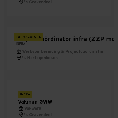
's Gravendeel
EMVI
Vakman
Manager
TOP VACATURE
Projectcoördinator infra (ZZP moge
INFRA
Junior
Werkvoorbereiding & Projectcoördinatie
's Hertogenbosch
Projectcontroller
Ontwerpleider
Systeemintegrator
INFRA
Kostprijsdeskundige
Vakman GWW
Vakwerk
Automation
's Gravendeel