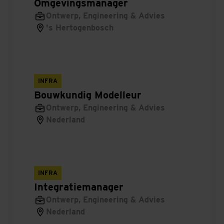
Omgevingsmanager
Projectmanager voorbereiding (renovatie)
Ontwerp, Engineering & Advies
's Hertogenbosch
Calculator renovatie
Teamlead Financial Accounting & Control
INFRA
Uitvoerder Waalkwartier
Bouwkundig Modelleur
Uitvoerder asfalt
Ontwerp, Engineering & Advies
Nederland
V en G coördinator ontwerpfase (VGCO) Saferail
V en G coördinator uitvoeringsfase (VGCU)
Saferail
INFRA
Integratiemanager
Bouwcoördinator Backoffice
Ontwerp, Engineering & Advies
Nederland
Ontwerper GWW