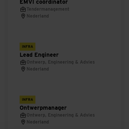
EMVI coördinator
Tendermanagement
Projectleider infra
Nederland
Projectleider Civiel
Uitvoerder civiel
INFRA
EMVI coördinator
Lead Engineer
Ontwerp, Engineering & Advies
Werkvoorbereider openbare verlichting
Nederland
Vakman GWW
Manager Bedrijfsbureau
INFRA
Ontwerpmanager
Junior Calculator
Ontwerp, Engineering & Advies
Ontwerpleider TI
Nederland