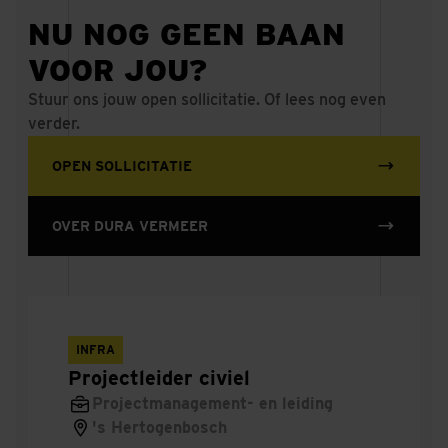
Grondwerker
NU NOG GEEN BAAN
VOOR JOU?
Ontwikkelmanager
Stuur ons jouw open sollicitatie. Of lees nog even
Stelleur
verder.
Hoofdmonteur
OPEN SOLLICITATIE
Meetspecialist
OVER DURA VERMEER
Monteur
Beton
INFRA
Veiligheidsadviseur
Projectleider civiel
Projectmanagement- en leiding
Servicetimmerman
's Hertogenbosch