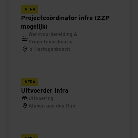
INFRA
Uitvoeringsmanager
Projectcoördinator infra (ZZP
mogelijk)
Werkplaatsmonteur
Werkvoorbereiding &
CAD
Projectcoördinatie
's Hertogenbosch
Beginnend
Disciplineleider
INFRA
Eerste
Uitvoerder infra
Uitvoering
Mbo-talentprogramma
Alphen aan den Rijn
Open
Leidinggevend