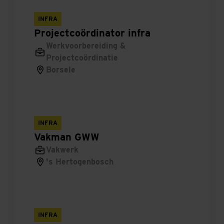
Ontwikkelaar
INFRA
Projectcoördinator infra
Engineer
Werkvoorbereiding &
Projectcoördinatie
Stage
Borsele
Magazijnchef
Onderhoudsmonteur
INFRA
Werkplaatsmedewerker
Vakman GWW
Vakwerk
Specialist
's Hertogenbosch
Leerwerktraject
Bouwplaatsmanager
INFRA