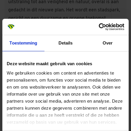
uitstraling tot aan veiligheid en natuur, overal is aan
gedacht in dit nieuwe plan. Het wordt een stadspark,
gericht op een duurzame en groene toekomst,
waarbij echt samenleven centraal staat.
Natuur inclusief, klimaat adaptief en circulair
Duurzaamheid is doorgevoerd tot in het kleinste
Toestemming
Details
Over
detail. Dit woonconcept is natuur inclusief, klimaat
adaptief en circulair. Met een diversiteit aan
Deze website maakt gebruik van cookies
appartementen, woningen, een heerlijk besloten
We gebruiken cookies om content en advertenties te
binnentuin. In TEX woon, leef en beleef je naast en
personaliseren, om functies voor social media te bieden
mét elkaar. En dat in het bruisende stadshart van
en om ons websiteverkeer te analyseren. Ook delen we
Enschede.
informatie over uw gebruik van onze site met onze
Eigentijds woonconcept voor iedereen
partners voor social media, adverteren en analyse. Deze
TEX is een eigentijds woonconcept dat is gericht op
partners kunnen deze gegevens combineren met andere
informatie die u aan ze heeft verstrekt of die ze hebben
het stedelijk samen wonen in een groene, gezellige
verzameld op basis van uw gebruik van hun services.
en duurzame omgeving. Jong en oud, student en