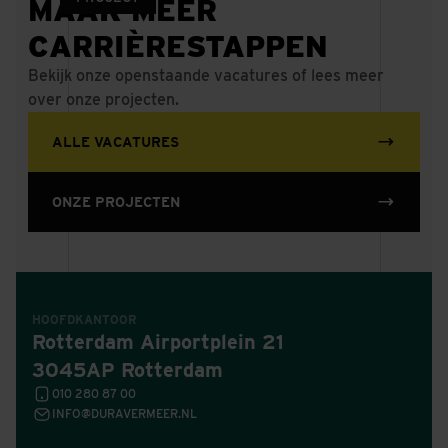
MAAK MEER
CARRIÈRESTAPPEN
Nest in Noord,
Bekijk onze openstaande vacatures of lees meer
Amsterdam
over onze projecten.
BETAALBARE HOOGBOUW ALS NIEUWE STAP
IN DE ONTWIKKELING VAN HET
HAMERKWARTIER
ALLE VACATURES
ONZE PROJECTEN
HOOFDKANTOOR
Rotterdam Airportplein 21
3045AP Rotterdam
010 280 87 00
INFO@DURAVERMEER.NL