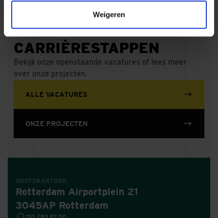
Weigeren
MAAK MEER
CARRIÈRESTAPPEN
Bekijk onze openstaande vacatures of lees meer
over onze projecten.
ALLE VACATURES
ONZE PROJECTEN
HOOFDKANTOOR
Rotterdam Airportplein 21
3045AP Rotterdam
010 280 87 00