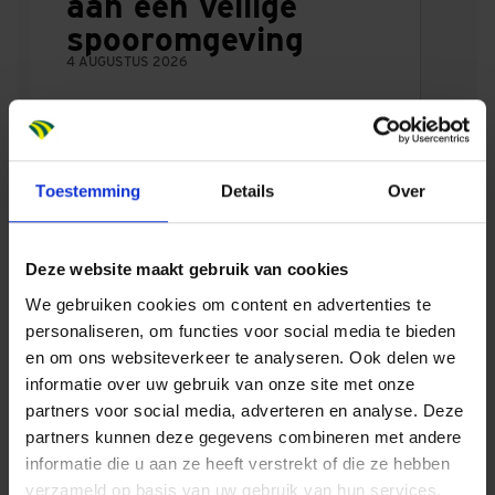
aan een veilige
spooromgeving
4 AUGUSTUS 2026
De Nieuwe Tuin
landelijk in beeld
Toestemming
Details
Over
met slimme
oplossing voor
netcongestie
Deze website maakt gebruik van cookies
24 JULI 2026
We gebruiken cookies om content en advertenties te
personaliseren, om functies voor social media te bieden
en om ons websiteverkeer te analyseren. Ook delen we
Ontwikkelovereenko
informatie over uw gebruik van onze site met onze
mst markeert start
partners voor social media, adverteren en analyse. Deze
71 appartementen
partners kunnen deze gegevens combineren met andere
informatie die u aan ze heeft verstrekt of die ze hebben
in Rijswijk
verzameld op basis van uw gebruik van hun services.