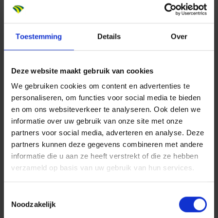
Meer dan een brug
Het werk omvat meer dan alleen het vervangen van
de brug. We slopen onder andere de bestaande
Toestemming
Details
Over
Steekterbrug, bouwen een nieuwe vaste brug met
één overspanning over de Oude Rijn en vervangen de
Deze website maakt gebruik van cookies
oeverkeringen. Ook slopen en bouwen we de
We gebruiken cookies om content en advertenties te
Kortsteektertunnel opnieuw en passen we de N207
personaliseren, om functies voor social media te bieden
en het onderliggende wegennet van Alphen aan den
en om ons websiteverkeer te analyseren. Ook delen we
Rijn aan.
informatie over uw gebruik van onze site met onze
partners voor social media, adverteren en analyse. Deze
partners kunnen deze gegevens combineren met andere
informatie die u aan ze heeft verstrekt of die ze hebben
Illustratie van de nieuwe
verzameld op basis van uw gebruik van hun services.
Steekterbrug over de Oude Rijn
met scheepvaart
Toestemmingsselectie
Noodzakelijk