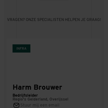
Struijckenkade,
EEN GROENE, BETAALBARE WOONBUURT DIE UTRECHT-
PLEK
WEST OPNIEUW MET ELKAAR VERBINDT
Amsterdam
MEER BETAALBARE WONINGEN IN EEN BUURT DIE
KLAAR IS VOOR DE TOEKOMST
VRAGEN? ONZE SPECIALISTEN HELPEN JE GRAAG!
INFRA
Harm Brouwer
Bedrijfsleider
Regio's
Gelderland, Overijssel
Stuur mij een email