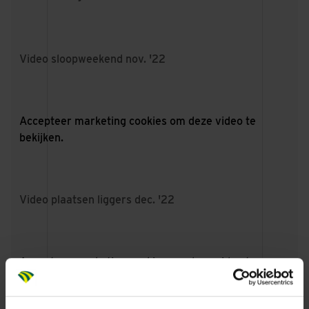
Video sloopweekend nov. '22
Accepteer
marketing cookies
om deze video te
bekijken.
Video plaatsen liggers dec. '22
Accepteer
marketing cookies
om deze video te
bekijken.