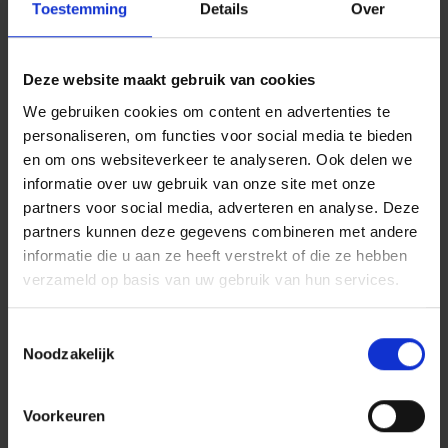
Toestemming
Details
Over
OP NAAR NET ZERO
Dura Vermeer werkt aan een groenere, betere en
Deze website maakt gebruik van cookies
duurzame toekomst. Elke dag opnieuw. Wij hebben
We gebruiken cookies om content en advertenties te
een kraakhelder doel. Nul CO2-uitstoot vóór 2050.
personaliseren, om functies voor social media te bieden
Dit lukt ons niet alleen: met al onze collega’s en
en om ons websiteverkeer te analyseren. Ook delen we
informatie over uw gebruik van onze site met onze
iedereen in de keten kunnen we de teller versnellen.
partners voor social media, adverteren en analyse. Deze
Ook dit initiatief telt op naar nul uitstoot. Zo gaan we
partners kunnen deze gegevens combineren met andere
samen ‘Op naar Net Zero’. Meer weten?
informatie die u aan ze heeft verstrekt of die ze hebben
verzameld op basis van uw gebruik van hun services.
Toestemmingsselectie
Noodzakelijk
Voorkeuren
Lees meer van