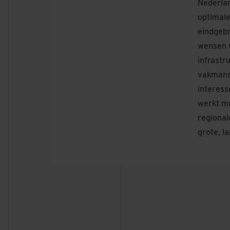
Nederlan
optimal
eindgebr
wensen v
infrastr
vakmansc
interess
werkt mu
regional
grote, l