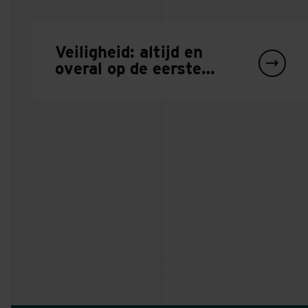
Veiligheid: altijd en
overal op de eerste
plaats
Europaweg Haarlem
Bouw Roll-on Roll-off
MINDER HINDER DOOR SLIMME UITVOERING