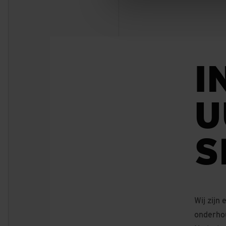
I
U
S
Wij zijn
onderho