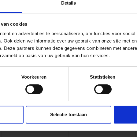
Details
odigde flexibiliteit om verwachtingen waar te maken en zelfs
 van cookies
ent en advertenties te personaliseren, om functies voor social
. Ook delen we informatie over uw gebruik van onze site met on
Dura Vermeer is specialist in het
e. Deze partners kunnen deze gegevens combineren met andere i
aanleggen en onderhouden van
erzameld op basis van uw gebruik van hun services.
windparkinfrastructuur.
Voorkeuren
Statistieken
en ‘one-stop-shop’ die kennis en infrastructuur werkzaamhe
Selectie toestaan
aarmee maken we het jou makkelijk en leveren we in hoog t
ing. Met aandacht voor de omgeving en een veilige doorstro