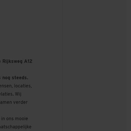
e Rijksweg A12
s nog steeds.
nsen, locaties,
laties. Wij
 samen verder
 in ons mooie
aatschappelijke