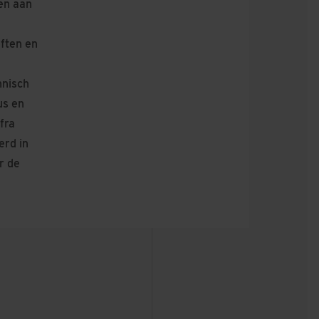
en aan
eften en
hnisch
us en
fra
erd in
r de