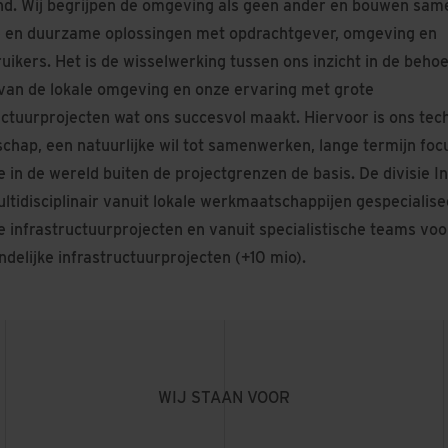
d. Wij begrijpen de omgeving als geen ander en bouwen sam
e en duurzame oplossingen met opdrachtgever, omgeving en
uikers. Het is de wisselwerking tussen ons inzicht in de beho
an de lokale omgeving en onze ervaring met grote
uctuurprojecten wat ons succesvol maakt. Hiervoor is ons tec
hap, een natuurlijke wil tot samenwerken, lange termijn foc
e in de wereld buiten de projectgrenzen de basis. De divisie In
ltidisciplinair vanuit lokale werkmaatschappijen gespecialise
e infrastructuurprojecten en vanuit specialistische teams voo
andelijke infrastructuurprojecten (+10 mio).
WIJ STAAN VOOR