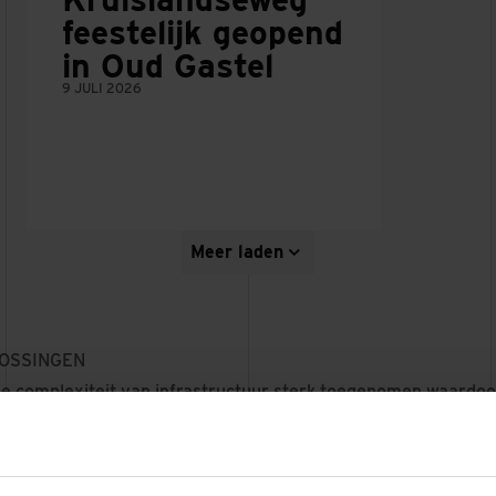
feestelijk geopend
in Oud Gastel
9 JULI 2026
Meer laden
LOSSINGEN
e complexiteit van infrastructuur sterk toegenomen waardoo
jecten veelal anders lopen dan voorzien. We praten niet mee
 over mobiliteitsoplossingen. Over manieren waarmee je Ne
g en duurzaam maakt. Onze integrale aanpak van infrastructuu