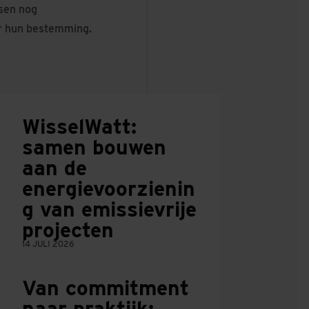
nsen nog
ar hun bestemming.
WisselWatt:
samen bouwen
aan de
energievoorzienin
g van emissievrije
projecten
14 JULI 2026
Van commitment
naar praktijk: