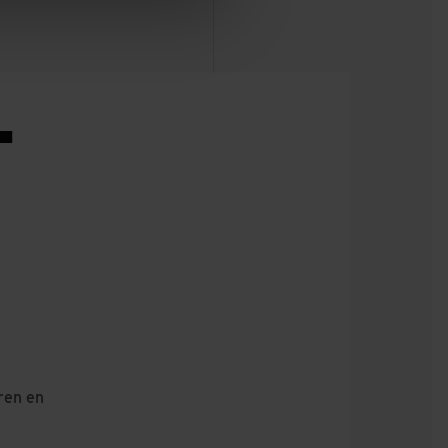
T
eren en