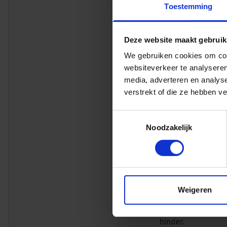
Toestemming
ruimte voor de ben
Deze website maakt gebruik
We gebruiken cookies om cont
websiteverkeer te analyseren
media, adverteren en analys
verstrekt of die ze hebben v
Toestemmingsselectie
Noodzakelijk
ONE-STOP-SHOP
Dura Vermeer is e
Weigeren
elkaar afstemt. D
mobiliteitsoploss
hinder.