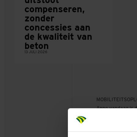
compenseren,
zonder
concessies aan
de kwaliteit van
beton
13 JULI 2026
MOBILITEITSOP
Anno vandaag is d
infrastructuurpro
kunstwerken, maar
bereikbaar, veili