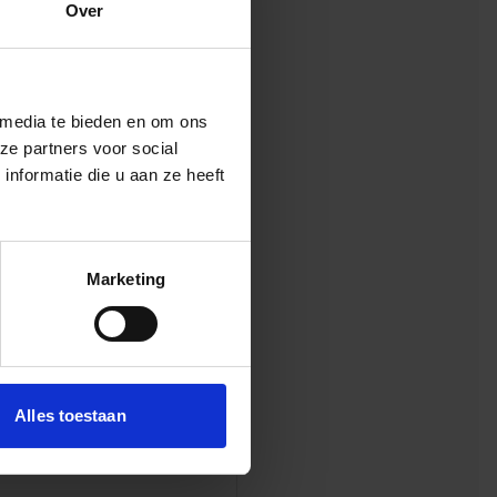
Over
 te overtreffen.
 media te bieden en om ons
ze partners voor social
nformatie die u aan ze heeft
Marketing
den naadloos op
Alles toestaan
empo een complete
om met minimale