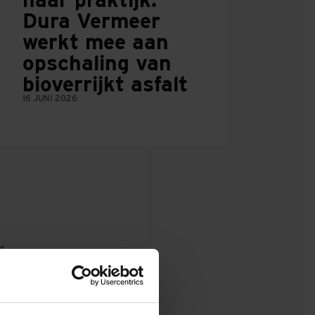
Dura Vermeer
werkt mee aan
opschaling van
bioverrijkt asfalt
16 JUNI 2026
r
r over wegen en
derland
rprojecten laat