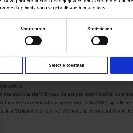
e. Deze partners kunnen deze gegevens combineren met andere i
aterialen beperkt en gekozen voor duurzamere alternatieven
erzameld op basis van uw gebruik van hun services.
stations ruimte voor natuur, met bomen en planten die bijdr
ing en biodiversiteit op en rond de luchthaven.
Voorkeuren
Statistieken
MEER LEZEN OVER ONZE DUURZAAMHEIDSAMBITIES?
Selectie toestaan
elstations
deelstations start dit jaar. De aanpak wordt station voor sta
cht nieuwe verdeelstations gerealiseerd. In 2032 zijn alle ve
eschikt Schiphol over een verstevigd energienet dat is voorbe