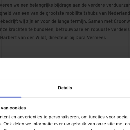
leveren we een belangrijke bijdrage aan de verdere verduurza
heid van een van de grootste mobiliteitshubs van Nederland. 
ebedrijf: wij zijn er voor de lange termijn. Samen met Croon
nze krachten te bundelen, betrouwbare en robuuste verdeels
 Harbert van der Wildt, directeur bij Dura Vermeer.
Ontwerp @Olivier Studio's
Details
 van cookies
voor omgeving en duurzaamheid
ent en advertenties te personaliseren, om functies voor social
twerp en de realisatie van de verdeelstations rekening wordt
. Ook delen we informatie over uw gebruik van onze site met on
ed aan bij de duurzaamheidsambities van Dura Vermeer. Waar