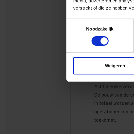
media, adverteren en analys
het gebruik van m
verstrekt of die ze hebben v
rondom de verdeel
prettige leefomgev
Toestemmingsselectie
Noodzakelijk
Weigeren
Acht nieuwe verde
De bouw van de ver
in totaal worden a
operationeel en b
toekomst.