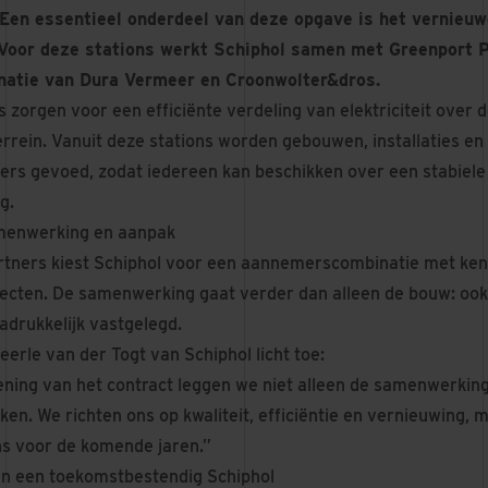
Een essentieel onderdeel van deze opgave is het vernieu
 Voor deze stations werkt Schiphol samen met Greenport P
atie van Dura Vermeer en Croonwolter&dros.
 zorgen voor een efficiënte verdeling van elektriciteit over 
rrein. Vanuit deze stations worden gebouwen, installaties en
ers gevoed, zodat iedereen kan beschikken over een stabiel
g.
menwerking en aanpak
rtners kiest Schiphol voor een aannemerscombinatie met ke
jecten. De samenwerking gaat verder dan alleen de bouw: oo
drukkelijk vastgelegd.
erle van der Togt van Schiphol licht toe:
ning van het contract leggen we niet alleen de samenwerking
n. We richten ons op kwaliteit, efficiëntie en vernieuwing, 
ans voor de komende jaren.”
 een toekomstbestendig Schiphol