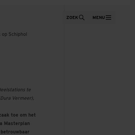
ZOEK
MENU
 op Schiphol
eelstations te
(Dura Vermeer),
zaak toe om het
ma Masterplan
 betrouwbaar