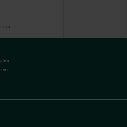
ecten
cten
oren