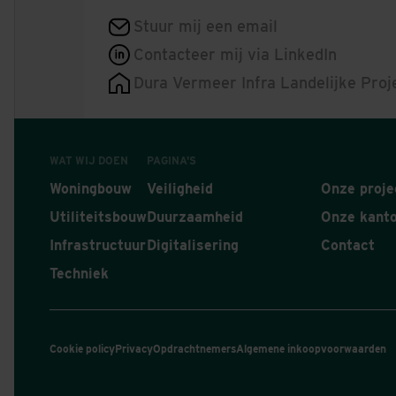
Stuur mij een email
Contacteer mij via LinkedIn
Dura Vermeer Infra Landelijke Proj
WAT WIJ DOEN
PAGINA'S
Woningbouw
Veiligheid
Onze proje
Utiliteitsbouw
Duurzaamheid
Onze kant
Infrastructuur
Digitalisering
Contact
Techniek
Cookie policy
Privacy
Opdrachtnemers
Algemene inkoopvoorwaarden