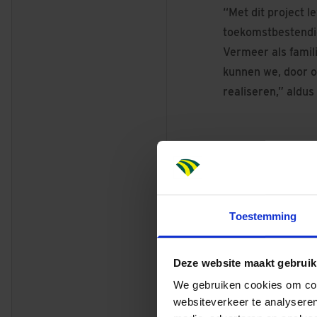
“Met dit project 
toekomstbestendig
Vermeer als famili
kunnen we, door o
realiseren,” aldus
Toestemming
Deze website maakt gebruik
Ontwerp met oog 
We gebruiken cookies om cont
Dat er bij het on
websiteverkeer te analyseren
omgeving sluit go