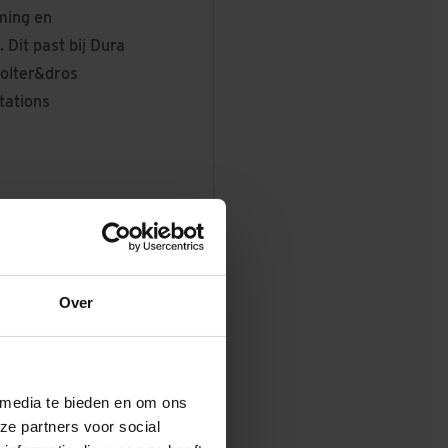
ming en
Dit past bij Dura
wolter&dros
tations
Over
 media te bieden en om ons
 gehouden met de
ze partners voor social
 mogelijk wordt