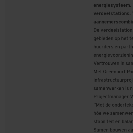
energiesysteem. 
verdeelstations.
aannemerscombin
De verdeelstations
gebieden op het te
huurders en partn
energievoorzienin
Vertrouwen in sa
Met Greenport Pa
infrastructuurpro
samenwerken is na
Projectmanager Ve
“Met de onderteke
hóe we samenwerke
stabiliteit en bal
Samen bouwen aan