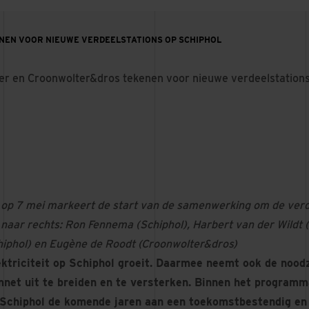
EN VOOR NIEUWE VERDEELSTATIONS OP SCHIPHOL
r en Croonwolter&dros tekenen voor nieuwe verdeelstations
op 7 mei markeert de start van de samenwerking om de verd
 naar rechts: Ron Fennema (Schiphol), Harbert van der Wildt 
iphol) en Eugène de Roodt (Croonwolter&dros)
ektriciteit op Schiphol groeit. Daarmee neemt ook de nood
net uit te breiden en te versterken. Binnen het program
Schiphol de komende jaren aan een toekomstbestendig en