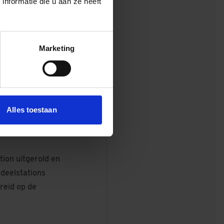
nformatie die u aan ze heeft
. Ook komt er
agen aan een
Marketing
Alles toestaan
tion uitgerold en
rdeelstations
reid op de