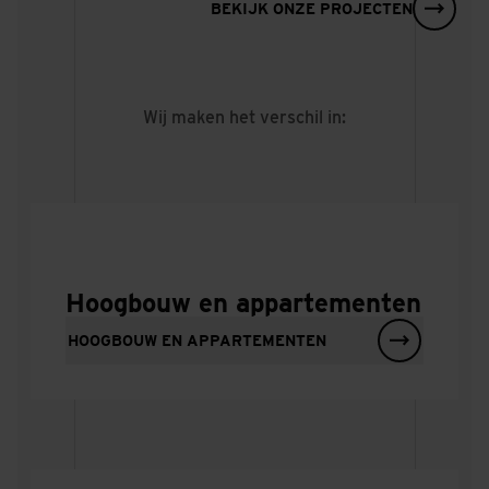
BEKIJK ONZE PROJECTEN
Van uitstoter naar
opslagplaats:
prefab beton met
Wij maken het verschil in:
een Net Zero-
impact
MA. 29 JUN 2026
Hoogbouw en appartementen
HOOGBOUW EN APPARTEMENTEN