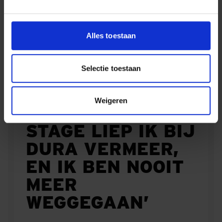
Huiskamer
en gelijk een goede plek voor koffie
Alles toestaan
Selectie toestaan
'MIJN
Weigeren
ALLEREERSTE
STAGE LIEP IK BIJ
DURA VERMEER,
EN IK BEN NOOIT
MEER
WEGGEGAAN’