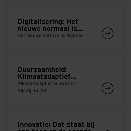
Digitalisering: Het
nieuwe normaal is
digitaal
Het nieuwe normaal is digitaal
Duurzaamheid:
Klimaatadaptief
bouwen
Klimaatadaptief bouwen in
RijswijkBuiten
Innovatie: Dat staat bij