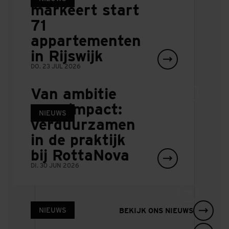
markeert start
71
IFF
Diepeveen
appartementen
EEN NIEUW HYPERMODERN
TRANSFORMATIE NAAR EEN
ONDERZOEKSLABORATORIUM.
AANTREKKELIJK STEDELIJK WOONMILIEU
in Rijswijk
DO. 23 JUL 2026
Van ambitie
naar impact:
PROJECT
NIEUWS
NIEUWS
verduurzamen
in de praktijk
WijCK
De Barbabank van
bij RottaNova
Joep van Lieshout
DUURZAME HOOGWAARDIGE ENTREE VOOR
PIJNACKER
DI. 30 JUN 2026
landt in
Schieveste
DI. 14 JUL 2026
NIEUWS
BEKIJK ONS NIEUWS