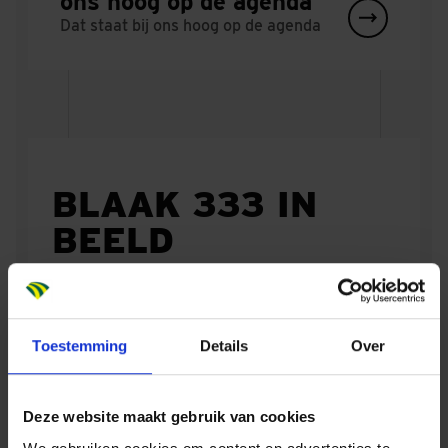
ons hoog op de agenda
Dat staat bij ons hoog op de agenda
BLAAK 333 IN
BEELD
In het Rotterdamse stadshart, midden in het
zakencentrum, daar ligt de markante
Toestemming
Details
Over
woontoren Blaak 333. Met 319 duurzame
appartementen, een stadslobby, horeca,
collectieve voorzieningen én een groene
Deze website maakt gebruik van cookies
daktuin draagt dit project bij aan een