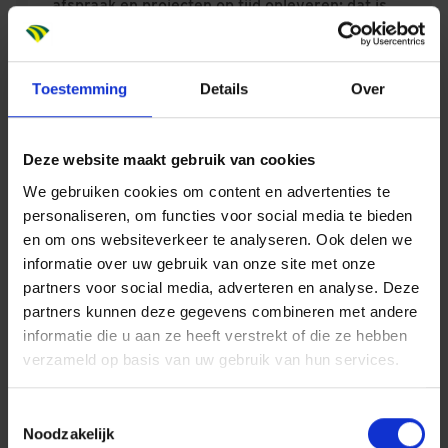
afspraak en projecten op tijd opleveren: dat is
waar wij voor staan. Wij helpen mensen op weg
naar hun volgende bestemming. Dit doen wij
door mensen, locaties, organisaties en hun
Toestemming
Details
Over
ambities te verbinden. Als familiebedrijf
investeren wij in relaties. Wij geloven in het
Deze website maakt gebruik van cookies
bouwen van een netwerk van iedereen voor
We gebruiken cookies om content en advertenties te
iedereen, omdat je samen verder komt dan
personaliseren, om functies voor social media te bieden
alleen.
en om ons websiteverkeer te analyseren. Ook delen we
informatie over uw gebruik van onze site met onze
partners voor social media, adverteren en analyse. Deze
partners kunnen deze gegevens combineren met andere
informatie die u aan ze heeft verstrekt of die ze hebben
verzameld op basis van uw gebruik van hun services.
BETROKKEN EN LOKAAL
Onze collega’s zijn geboren en getogen in de regio
Toestemmingsselectie
waar zij actief zijn. Wij voelen daardoor als geen
Noodzakelijk