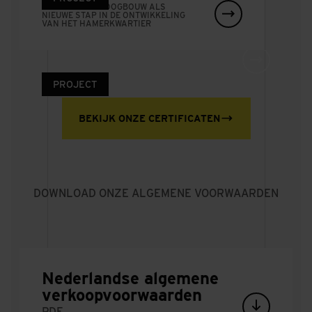
BINNENSTAD EN DE NIEUWE STAD VERBINDT
BETAALBARE HOOGBOUW ALS
NIEUWE STAP IN DE ONTWIKKELING
VAN HET HAMERKWARTIER
Hergebruik liggers
Achter de
schermen bouwen
VERVANGING VIADUCT HOOG BUREL
aan het OV van
PROJECT
morgen
WO. 5 AUG 2026
BEKIJK ONZE CERTIFICATEN
Europaweg
Haarlem
MINDER HINDER DOOR SLIMME UITVOERING
DOWNLOAD ONZE ALGEMENE VOORWAARDEN
Nederlandse algemene
verkoopvoorwaarden
PDF