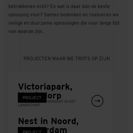
betrokkenen écht? En wat is daar dan de beste
oplossing voor? Samen bedenken en realiseren we
veilige en duurzame oplossingen die voor lange tijd
van waarde zijn.
PROJECTEN WAAR WE TROTS OP ZIJN
Victoriapark,
Hoofddorp
PROJECT
PROJECT
PROJECT
WAAR DE STAD OVERGAAT IN HET
LANDSCHAP
SOK Amsterdam
Passerelle station
Nest in Noord,
KLEIN WEGENONDERHOUD EN
Zwolle
ELEMENTENVERHARDING
Amsterdam
PROJECT
NIEUWS
EEN DUURZAME LOOPBRUG DIE DE OUDE
PROJECT