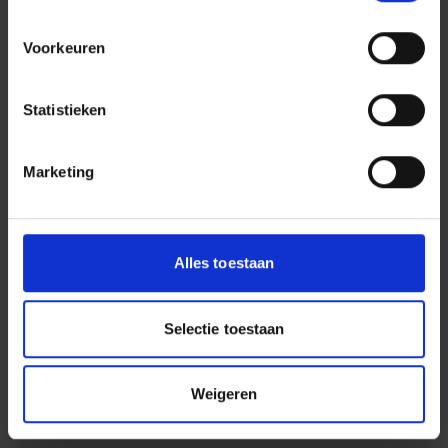
ander de verantwoordelijkheid voor de
gemeenschappen waar wij actief zijn. Onze lokale
Voorkeuren
betrokkenheid in combinatie met ons landelijk
netwerk zorgt voor de beste passende
Statistieken
(infra)oplossing. Dit maakte ons als familiebedrijf een
trotse betrokken bouwer!
Marketing
Familiebedrijf
Alles toestaan
Als familiebedrijf investeren wij in
relaties. Wij geloven in het bouwen van
Selectie toestaan
een netwerk van iedereen voor
iedereen, omdat je samen verder komt
Weigeren
dan alleen