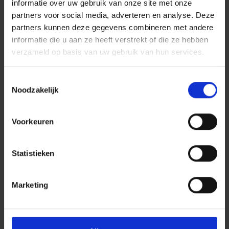
informatie over uw gebruik van onze site met onze
partners voor social media, adverteren en analyse. Deze
Rutger Veldhoen
partners kunnen deze gegevens combineren met andere
Statutair Directeur
informatie die u aan ze heeft verstrekt of die ze hebben
Regio's
Noord-Brabant, Limburg
verzameld op basis van uw gebruik van hun services.
Stuur mij een email
Bel mij 06 51 66 53 57
Toestemmingsselectie
Dura Vermeer Bouw en Vastgoed Den
Noodzakelijk
Bosch
Voorkeuren
Statistieken
BOUW EN VASTGOED
Marketing