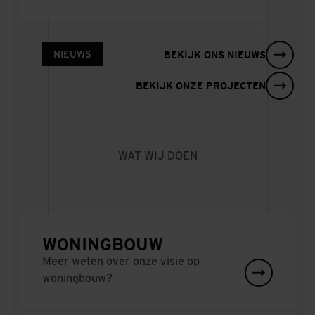
NIEUWS
BEKIJK ONS NIEUWS
BEKIJK ONZE PROJECTEN
Wat gebeurt er
met puin van een
bouwplaats? Zo
WAT WIJ DOEN
geven we het een
nieuw leven
DI. 28 APR 2026
WONINGBOUW
Meer weten over onze visie op
woningbouw?