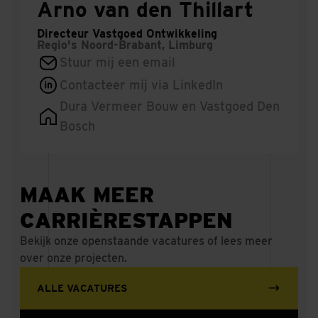
Arno van den Thillart
Directeur Vastgoed Ontwikkeling
Regio's
Noord-Brabant, Limburg
Stuur mij een email
Contacteer mij via LinkedIn
Dura Vermeer Bouw en Vastgoed Den
Bosch
MAAK MEER
CARRIÈRESTAPPEN
Bekijk onze openstaande vacatures of lees meer
over onze projecten.
ALLE VACATURES