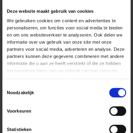
Naast de aanpassingen aan het vierde perron
Deze website maakt gebruik van cookies
zijn er al voorbereidingen getroffen voor de
We gebruiken cookies om content en advertenties te
grote ombouw die gepland staat voor 2026.
personaliseren, om functies voor social media te bieden
Door de seinen die niet tijdig vrijgegeven
en om ons websiteverkeer te analyseren. Ook delen we
konden worden, blijft de grote ombouw voor
informatie over uw gebruik van onze site met onze
het hoogfrequent rijden van de treinen wat
partners voor social media, adverteren en analyse. Deze
langer uit. Wel is er aan de oostzijde en op
partners kunnen deze gegevens combineren met andere
Tilburg Universiteit hard gewerkt om zo veel
informatie die u aan ze heeft verstrekt of die ze hebben
verzameld op basis van uw gebruik van hun services.
mogelijk voor te bereiden. De verouderde
portalen zijn vervangen door nieuwe, zodat
Toestemmingsselectie
Tilburg klaar is voor de toekomst. Ook op
Noodzakelijk
Station Tilburg Universiteit zijn vernieuwingen
aangebracht en is de hellingbaan aangepast,
Voorkeuren
zodat ook dat station gereed is voor de
toekomst. Tot slot is er veel
Statistieken
voorbereidingswerk gedaan voor de kabels en