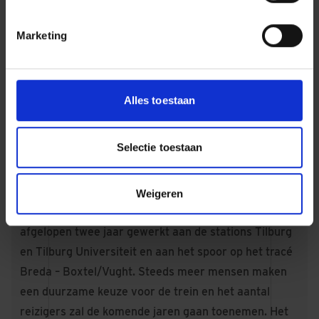
leidingen. Kortom, Dura Vermeer heeft laten
zien waar ze goed in zijn: integraal en
Marketing
doelmatig de werkzaamheden uitvoeren,
waardoor Tilburg klaar is voor een veilige en
duurzame toekomst.
Alles toestaan
Selectie toestaan
OVER 'PERRON 4, STATION TILBURG’
Weigeren
In opdracht van ProRail heeft Dura Vermeer de
afgelopen twee jaar gewerkt aan de stations Tilburg
en Tilburg Universiteit en aan het spoor op het tracé
Breda – Boxtel/Vught. Steeds meer mensen maken
een duurzame keuze voor de trein en het aantal
reizigers zal de komende jaren gaan toenemen. Het