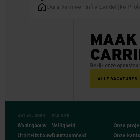
Dura Vermeer Infra Landelijke Proj
MAAK
CARR
Bekijk onze openstaa
ALLE VACATURES
WAT WIJ DOEN
PAGINA'S
Woningbouw
Veiligheid
Onze proje
Utiliteitsbouw
Duurzaamheid
Onze kant