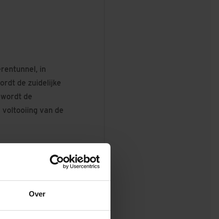
rentunnel, in
rdt de zuidelijke
 wordt de
 voltooiing van de
6 bij het
sweg verbetert de
nsingerland en in
 Bergse Bos,
Over
dam een van de