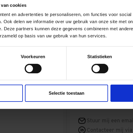
jkswegen van Nederland. De A16 Rotterdam wordt in opdracht
 van cookies
aangelegd door De Groene Boog, een bouwcombinatie van BES
ent en advertenties te personaliseren, om functies voor social
edrijven Croonwolter&dros en Mobilis.
. Ook delen we informatie over uw gebruik van onze site met on
e. Deze partners kunnen deze gegevens combineren met andere i
erzameld op basis van uw gebruik van hun services.
Viaduct over
Voorkeuren
Statistieken
Dura Vermeer heeft sam
op zaterdag 14 september
INFRA
Terbregseplein op hun p
en
Harb
Directe
Selectie toestaan
Regio
Stuur mij een emai
Contacteer mij via