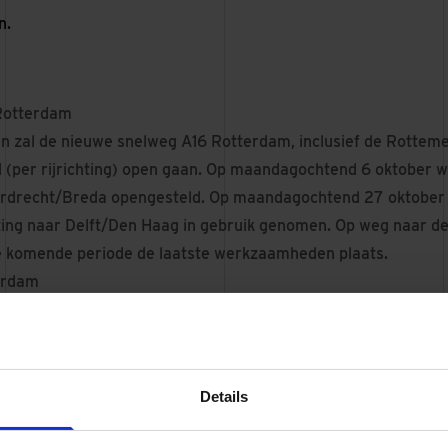
n.
 Rotterdam
n zal de nieuwe snelweg A16 Rotterdam, inclusief de Rotteme
 (per rijrichting) open gaan. Op maandagochtend 6 oktober wo
Dordrecht/Breda opengesteld. Op maandagochtend 27 oktober
hting naar Delft/Den Haag in gebruik genomen. Op weg naar de
e komende periode de laatste werkzaamheden plaats.
erdam
aliseert de A16 Rotterdam, de nieuwe verbinding tussen de A1
 de A13 bij Rotterdam The Hague Airport. De 11 km lange rijk
leefbaarheid in het noordoostelijk deel van Rotterdam, in La
io. Met grondwallen, een half verdiepte tunnel door het Lage
Details
 geluiddempend asfalt wordt de energieneutrale A16 Rotter