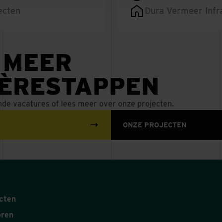
ecten
Dura Vermeer Infra
 MEER
IÈRESTAPPEN
nde vacatures of lees meer over onze projecten.
ONZE PROJECTEN
cten
oren