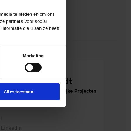
 van
IX, Dura Vermeer,
 media te bieden en om ons
ze partners voor social
nformatie die u aan ze heeft
 Terbregseplein
Marketing
en met combinanten uit de Groene Boog
 prefab liggers over het spoor bij het
lek gehesen.
ert van der Wildt
ur Dura Vermeer Infra Landelijke Projecten
Alles toestaan
l
 LinkedIn