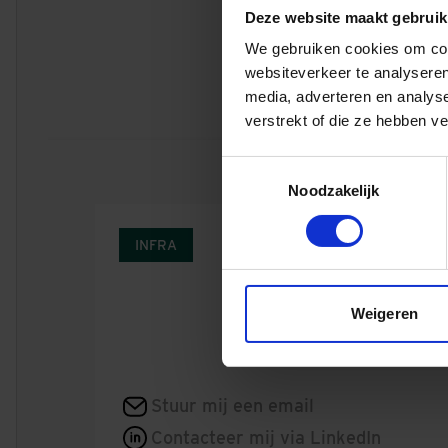
best ingepaste ri
Deze website maakt gebruik
Rijkswaterstaat 
We gebruiken cookies om cont
Van Oord en TBI-b
websiteverkeer te analyseren
media, adverteren en analys
verstrekt of die ze hebben v
Toestemmingsselectie
Aanleg A16 Rotterdam
Noodzakelijk
INFRA
Hein Versteeg
Projectdirecteur
Weigeren
Regio
Heel Nederland
Stuur mij een email
Contacteer mij via LinkedIn