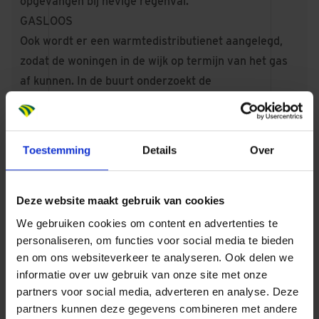
opgevangen bij hevige regenval.
GASLOOS
Ook wordt er een warmtedistributienet aangelegd,
zodat de woningen in de wijk op termijn van het gas
af kunnen. In de buurt onderzoekt de
bewonerscoöperatie MeerEnergie of zij het
warmtenet kunnen gaan exploiteren.
BOMEN
Toestemming
Details
Over
Het vervangen van de kabels en leidingen en
aanleggen van een warmtedistributienet heeft effect
op de aanwezige bomen in de buurt. Voor iedere
Deze website maakt gebruik van cookies
boom die gekapt wordt, komt een nieuwe boom
We gebruiken cookies om content en advertenties te
terug.
personaliseren, om functies voor social media te bieden
en om ons websiteverkeer te analyseren. Ook delen we
informatie over uw gebruik van onze site met onze
partners voor social media, adverteren en analyse. Deze
partners kunnen deze gegevens combineren met andere