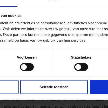
Duur
 van cookies
Het o
ent en advertenties te personaliseren, om functies voor social
. Ook delen we informatie over uw gebruik van onze site met on
Archit
en Pilot
e. Deze partners kunnen deze gegevens combineren met andere i
du
perience
erzameld op basis van uw gebruik van hun services.
aliseerd.
Voorkeuren
Statistieken
 worden een Pilot Plant, een Food & Customer Experience en 
liseerd. In de Pilot Plant worden nieuwe producten in beperk
e minifabriek is verbonden met de Food & Customer Experien
Selectie toestaan
perimenteerd wordt met nieuwe producten.
et innovatiecentrum is van Paul de Ruiter Architects, beken
nnovatie. Advies- en ingenieursorganisatie Arcadis neemt he