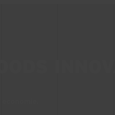
OODS INNOV
e economie.