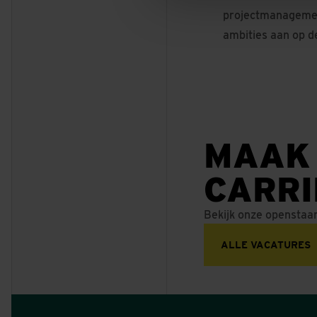
projectmanagemen
ambities aan op d
MAAK
CARR
Bekijk onze openstaa
ALLE VACATURES