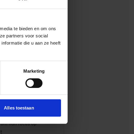
zaamheid en innovatie
ntwerp is van Paul de Ruiter
 media te bieden en om ons
ze partners voor social
ects, bekend om hun focus op
nformatie die u aan ze heeft
urzaamheid en innovatie.
Marketing
kantoren en
te proefvolumes
ce, waar in
Alles toestaan
d om hun focus op
t