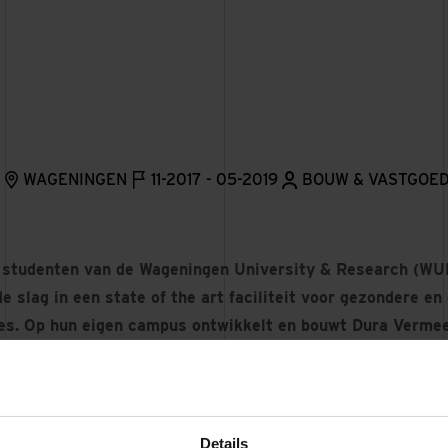
WAGENINGEN
11-2017 - 05-2019
BOUW & VASTGOE
 studenten van de Wageningen University & Research (WU
 slag in een state of the art faciliteit voor gezondere e
es. Op hun eigen campus ontwikkelt en bouwt Dura Vermeer
 Centre voor voedingsmiddelenconcern Unilever. De inspir
edt tevens startups en consumenten ruimte om samen te 
e werken aan innovaties in de voedingsmiddelenindustrie.
Details