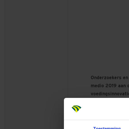
Onderzoekers en
medio 2019 aan de
voedingsinnovati
Foods Innovation
werkomgeving bi
duurzame wijze t
Toestemming