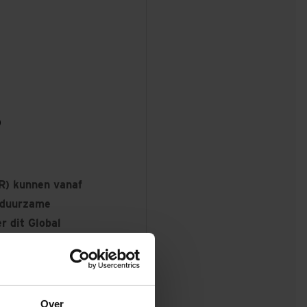
D
R) kunnen vanaf
n duurzame
 dit Global
erende nieuwe
komen en op
Over