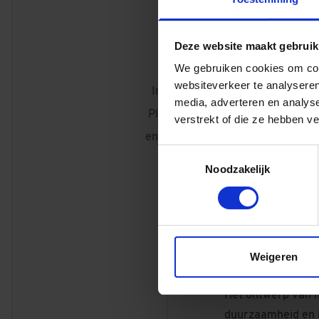
Deze website maakt gebruik
Vier bouwlagen
We gebruiken cookies om cont
websiteverkeer te analyseren
In de vier bouwlagen worden e
media, adverteren en analys
Plant, een Food & Customer Ex
verstrekt of die ze hebben v
en kantoren en laboratoria gere
Toestemmingsselectie
Noodzakelijk
In vier bouwlagen
laboratoria gerea
geproduceerd. Dez
Weigeren
testkeukens geëx
Het ontwerp van h
duurzaamheid en i