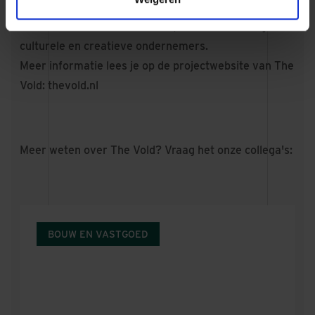
Stichting Tempel gaat het cultuurcluster beheren en
ruimtes verhuren aan de OBA, Cinetol en overige
culturele en creatieve ondernemers.
Meer informatie lees je op de projectwebsite van The
Vold:
thevold.nl
Meer weten over The Vold? Vraag het onze collega's:
BOUW EN VASTGOED