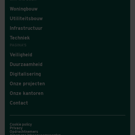
een nieuw
Woningbouw
dorpshart voor
Utiliteitsbouw
Cruquius
Infrastructuur
MA. 1 JUN 2026
Techniek
PAGINA'S
Veiligheid
Duurzaamheid
Digitalisering
Onze projecten
Onze kantoren
Contact
Cookie policy
Privacy
Opdrachtnemers