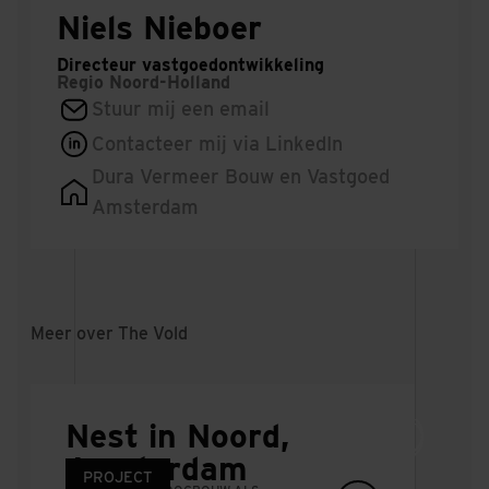
Niels Nieboer
Directeur vastgoedontwikkeling
Regio
Noord-Holland
Stuur mij een email
Contacteer mij via LinkedIn
Dura Vermeer Bouw en Vastgoed
Amsterdam
Meer over The Vold
Nest in Noord,
Amsterdam
NIEUWS
PROJECT
PROJECT