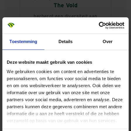
The Vold
herbergt een diversiteit aan
woningtypes
Toestemming
Details
Over
De unieke architectuur en de
diversiteit aan woningtypes
Deze website maakt gebruik van cookies
We gebruiken cookies om content en advertenties te
maken The Vold tot een plek waar
personaliseren, om functies voor social media te bieden
iedereen zich thuis kan voelen
en om ons websiteverkeer te analyseren. Ook delen we
informatie over uw gebruik van onze site met onze
partners voor social media, adverteren en analyse. Deze
partners kunnen deze gegevens combineren met andere
Samen bouwen aan een levendige plek
informatie die u aan ze heeft verstrekt of die ze hebben
Een gebouw is pas succesvol als het onderdeel wordt
verzameld op basis van uw gebruik van hun services.
van het leven eromheen. Daarom werkt Dura