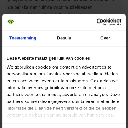
de parkkamer ruimte voor muzieklessen,
dansrepetities of buurtbijeenkomsten.
Al in de tenderfase kregen Niels en Noortje het
commitment van grote, bewezen partners die nodig
Toestemming
Details
Over
waren voor deze mix. Vrijwel meteen gingen ze met
de buurt in dialoog over waar de behoeften lagen,
wat er nodig was. De nadruk op ‘samen’ was zó sterk,
Deze website maakt gebruik van cookies
dat belangrijke partners, waaronder OBA en Tempel,
We gebruiken cookies om content en advertenties te
zelfs samen met Noortje en Niels het plan aan de
personaliseren, om functies voor social media te bieden
gemeente presenteerden, inclusief hun eigen rol
en om ons websiteverkeer te analyseren. Ook delen we
daarin. Waarbij Dura Vermeer haar lange termijn
informatie over uw gebruik van onze site met onze
partners voor social media, adverteren en analyse. Deze
commitment geeft door de plintregie voor de
partners kunnen deze gegevens combineren met andere
komende jaren te garanderen, en daarmee betrokken
informatie die u aan ze heeft verstrekt of die ze hebben
blijft om bij veranderende wensen bij te sturen totdat
verzameld op basis van uw gebruik van hun services.
de plint volwassen en zelfredzaam is.
Een blijvend enthousiasme