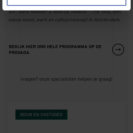
stand van Dura Vermeer (hal 12, stand 43) • 13:30
uur: ​Niels Nieboer & Noortje Veldhof - The Vold, een
nieuw woon, werk en cultuurconcept in Amsterdam.​
BEKIJK HIER ONS HELE PROGRAMMA OP DE
PROVADA
vragen? onze specialisten helpen je graag!
BOUW EN VASTGOED