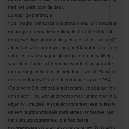
met het park voor de deur.
Langjarige plintregie
“De integraliteit tussen duurzaamheid, architectuur
en programmatische invulling leidt in The Vold tot
een geweldige plintinvulling, en die is hier cruciaal,”
aldus Niels. In samenwerking met MooiLostOp is een
cultureel maatschappelijk programma ontwikkeld,
waardoor Zuiderlicht een bruisende, transparante
ontmoetingsplek voor de hele buurt wordt. Zo komt
er een cultuurcafé in de dependance van de OBA
(Openbare Bibliotheek Amsterdam), een bakker en
een slagerij, co-workingspaces met ruimte voor o.a.
eigen tv-, muziek- en geluidsopnames, een huisarts
en een multifunctionele parkkamer (onderdeel van
het cultuurprogramma), die flexibel te
programmeren is voor én door de buurt. Zo is er in