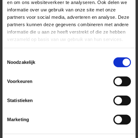
en om ons websiteverkeer te analyseren. Ook delen we
dijkversterkingsoperatie sinds de Deltawerken.
informatie over uw gebruik van onze site met onze
Minimaal 1.300 kilometer dijken en 500 sluizen en
partners voor social media, adverteren en analyse. Deze
gemalen, worden de komende dertig jaar versterkt.
partners kunnen deze gegevens combineren met andere
informatie die u aan ze heeft verstrekt of die ze hebben
Waterschap Drents Overijsselse Delta pakt hiervan
verzameld op basis van uw gebruik van hun services.
180 kilometer dijken aan, verdeeld over 18 projecten.
Zo wordt gewerkt aan een land waar het veilig
Toestemmingsselectie
wonen, werken en recreëren is.
Noodzakelijk
Voorkeuren
Lees meer van
Dura Vermeer Infra
Statistieken
Regio Noord Oost
Marketing
BEKIJK WERKMAATSCHAPPIJ