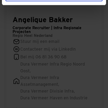
Angelique Bakker
Corporate Recruiter | Infra Regionale
Projecten
Regio
Heel Nederland
Stuur mij een email
Contacteer mij via LinkedIn
Bel mij 06 81 36 90 68
Dura Vermeer Infra Regio Noord
Oost
,
Dura Vermeer Infra
Assetmanagement
,
Dura Vermeer Divisie Infra
,
Dura Vermeer Haven en Industrie