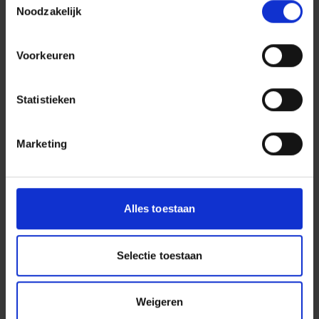
Noodzakelijk
Corporate Recruiter | Dura Vermeer Infra
Regionale Projecten
Regio
Heel Nederland
Voorkeuren
Stuur mij een email
Contacteer mij via LinkedIn
Statistieken
Bel mij 06 43 39 81 93
Dura Vermeer Infra Regionale
Marketing
Projecten
,
Dura Vermeer Infra Regio Noord
West
Alles toestaan
Selectie toestaan
INFRA
Weigeren