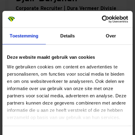
Corporate Recruiter | Dura Vermeer Divisie
Infra
Regio
Heel Nederland
Stuur mij een email
Contacteer mij via LinkedIn
Toestemming
Details
Over
Bel mij 06 5165 53 94
Dura Vermeer Divisie Infra
Deze website maakt gebruik van cookies
We gebruiken cookies om content en advertenties te
personaliseren, om functies voor social media te bieden
en om ons websiteverkeer te analyseren. Ook delen we
INFRA
informatie over uw gebruik van onze site met onze
partners voor social media, adverteren en analyse. Deze
partners kunnen deze gegevens combineren met andere
informatie die u aan ze heeft verstrekt of die ze hebben
verzameld op basis van uw gebruik van hun services.
Denny Schuurman
Toestemmingsselectie