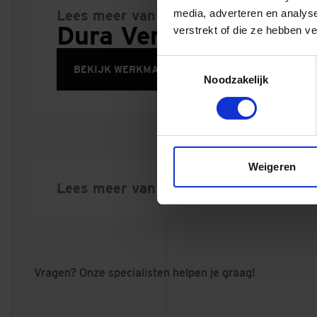
Lees meer van
media, adverteren en analys
Dura Vermeer Infra La
verstrekt of die ze hebben v
Toestemmingsselectie
BEKIJK WERKMAATSCHAPPIJ
Noodzakelijk
Weigeren
Lees meer van
Vragen? Onze specialisten helpen je graag!