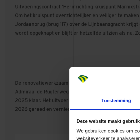
Uitvoeringscontract ‘Herinrichting kruispunt Marnixst
Om het kruispunt overzichtelijker en veiliger te maken 
Jordaanbrug (brug 117) over de Lijnbaansgracht krijgt
wordt opgeknapt en blijft er hetzelfde uitzien als nu. 
De renovatiewerkzaamheden aan de bruggen 135 en 167
Admiraal de Ruijterweg is gereed in de zomer van 2025
2025 klaar. Het uitvoeringscontract ‘Herinrichting kr
Toestemming
2026 gereed en vernieuwing brug 117’ zal in 2029 zijn
Deze website maakt gebruik
We gebruiken cookies om cont
websiteverkeer te analyseren