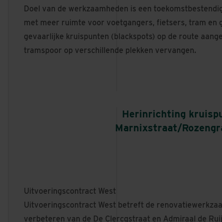
Doel van de werkzaamheden is een toekomstbestendige
met meer ruimte voor voetgangers, fietsers, tram en
gevaarlijke kruispunten (blackspots) op de route aang
tramspoor op verschillende plekken vervangen.
Herinrichting kruisp
Marnixstraat/Rozengr
Uitvoeringscontract West
Uitvoeringscontract West betreft de renovatiewerkza
verbeteren van de De Clercqstraat en Admiraal de Rui