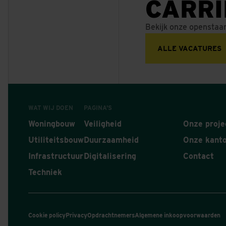
CARR
Bekijk onze openstaa
ALLE VACATURES
WAT WIJ DOEN
PAGINA'S
Woningbouw
Veiligheid
Onze proje
Utiliteitsbouw
Duurzaamheid
Onze kant
Infrastructuur
Digitalisering
Contact
Techniek
Cookie policy
Privacy
Opdrachtnemers
Algemene inkoopvoorwaarden