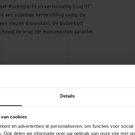
raat-Rozengracht en vernieuwing brug 117’
is een volledige herinrichting nodig. De
 een nieuwe binnenkant. De buitenkant
Zo houdt de brug zijn monumentale karakter.
 zijn eind 2025 gereed. Het werk op de
 en op de De Clercqstraat zijn we eind
Details
uispunt Marnixstraat-Rozengracht is begin
 afgerond.
 van cookies
ent en advertenties te personaliseren, om functies voor social
. Ook delen we informatie over uw gebruik van onze site met on