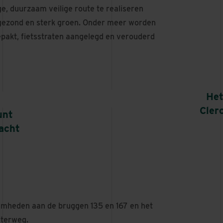
, duurzaam veilige route te realiseren
 gezond en sterk groen. Onder meer worden
epakt, fietsstraten aangelegd en verouderd
Het
Cler
unt
acht
amheden aan de bruggen 135 en 167 en het
jterweg.