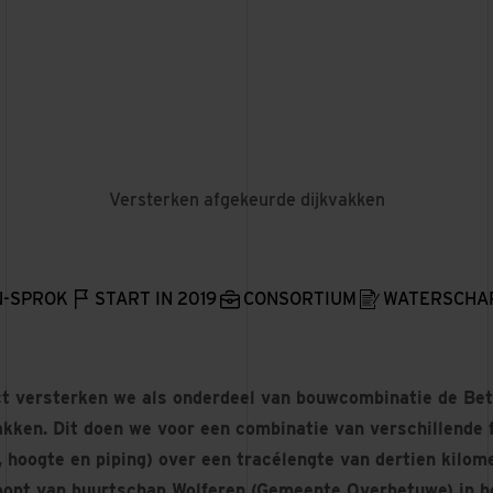
Versterken afgekeurde dijkvakken
-SPROK
START IN 2019
CONSORTIUM
WATERSCHA
ect versterken we als onderdeel van bouwcombinatie de B
akken. Dit doen we voor een combinatie van verschillend
, hoogte en piping) over een tracélengte van dertien kilome
loopt van buurtschap Wolferen (Gemeente Overbetuwe) in h