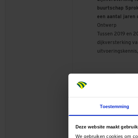
buurtschap Sprok
een aantal jaren 
Ontwerp
Tussen 2019 en 20
dijkversterking v
uitvoeringskennis,
Groot traj
We gaan maar liefst 1
Toestemming
dijk versterk
Deze website maakt gebruik
We gebruiken cookies om cont