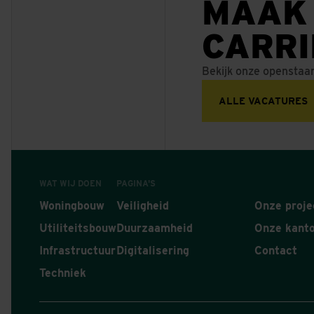
Wanssum
Ruimte voor de Waal
MAAK
Nest in Noord, Amsterda
HIER BESCHERMEN WIJ HET GEBIED TEGEN HOOGWATER VANUI
ZORGEN VOOR DROGE VOETEN
CARR
BETAALBARE HOOGBOUW ALS NIEUWE STAP IN DE ONTWIKKEL
Bekijk onze openstaa
ALLE VACATURES
WAT WIJ DOEN
PAGINA'S
Woningbouw
Veiligheid
Onze proje
Utiliteitsbouw
Duurzaamheid
Onze kant
Infrastructuur
Digitalisering
Contact
Techniek