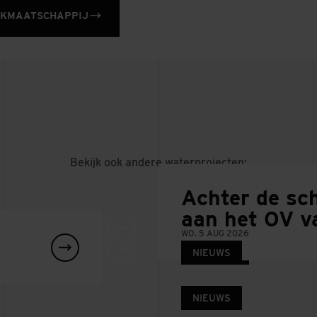
RKMAATSCHAPPIJ
Bekijk ook andere waterprojecten:
Achter de s
aan het OV v
WO. 5 AUG 2026
PROJECT
NIEUWS
en-
Victoriapark
NIEUWS
WAAR DE STAD OVERGAAT IN H