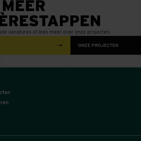
 MEER
m
T DE MAAS
Meer dan spo
IÈRESTAPPEN
ING VAN HET HAMERKWARTIER
achter de sc
Vermeer aan e
nde vacatures of lees meer over onze projecten.
spooromgevi
ONZE PROJECTEN
DI. 4 AUG 2026
cten
oren