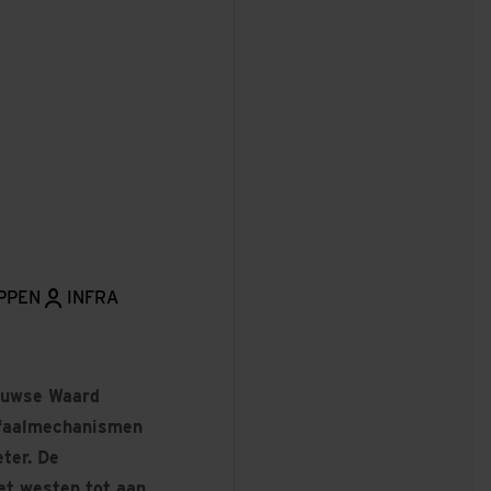
PPEN
INFRA
etuwse Waard
e faalmechanismen
ter. De
et westen tot aan