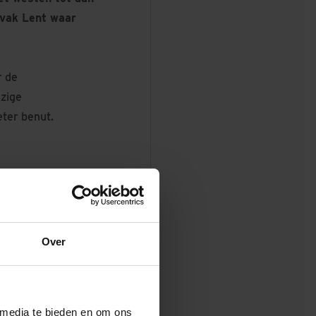
kvak Lent waar
r de
zige
eter benut.
combinatie de
tuwse Waard
t Ploegam, GMB en Dura
Over
Vermeer.
 media te bieden en om ons