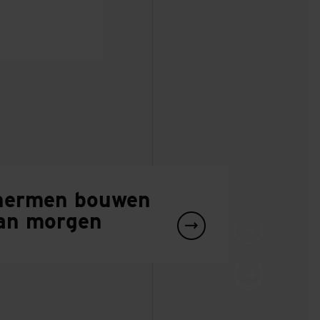
chermen bouwen
an morgen
, Hoofddorp
ET LANDSCHAP