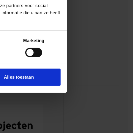
ze partners voor social
nformatie die u aan ze heeft
HWBP): een
se Waard heeft al
erking tussen
Marketing
Loenen en werkte
Alles toestaan
d
ojecten