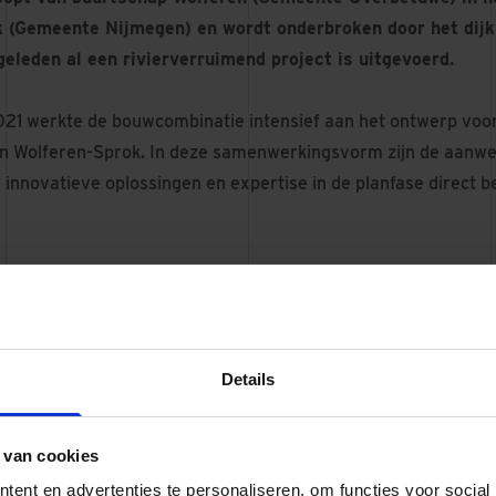
 (Gemeente Nijmegen) en wordt onderbroken door het dij
geleden al een rivierverruimend project is uitgevoerd.
21 werkte de bouwcombinatie intensief aan het ontwerp voo
an Wolferen-Sprok. In deze samenwerkingsvorm zijn de aanwe
 innovatieve oplossingen en expertise in de planfase direct b
Bouw
Be
ect
Bestaat ui
3 kilometer
Details
en.
 van cookies
ent en advertenties te personaliseren, om functies voor social