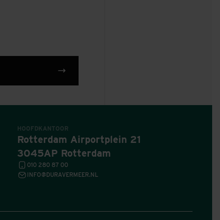
orvernieuwing:
hermen werkt Dura
en veilige
ng
HOOFDKANTOOR
Rotterdam Airportplein 21
3045AP Rotterdam
010 280 87 00
INFO@DURAVERMEER.NL