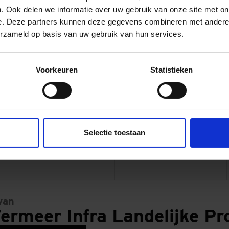
. Ook delen we informatie over uw gebruik van onze site met on
: een ervaren bouwcombinatie
e. Deze partners kunnen deze gegevens combineren met andere i
ng is onderdeel van het Hoogwaterbeschermingsprogramma (
erzameld op basis van uw gebruik van hun services.
sen Rijkswaterstaat en de waterschappen. Combinatie Betuw
bied van de dijkversterking. Zo realiseerde GMB de dijkverst
Voorkeuren
Statistieken
ard, heeft Ploegam ervaring met het stuk Lent-Oosterhout-
en met Ploegam aan Ruimte voor de Waal in Lent.
oject:
Selectie toestaan
olferen-Sprok feestelijk afgeron
van
ermeer Infra Landelijke Pr