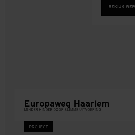
BEKIJK WE
Europaweg Haarlem
PROJECT
MINDER HINDER DOOR SLIMME UITVOERING
PROJECT
Gebiedsontwikkeling Ooij
PROJECT
PROJECT