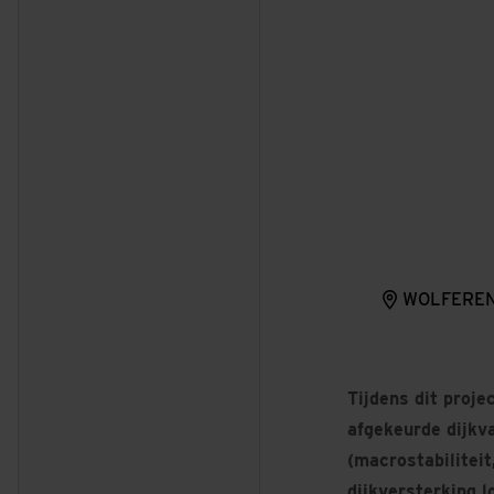
WOLFEREN
Tijdens dit proj
afgekeurde dijkv
(macrostabiliteit
dijkversterking 