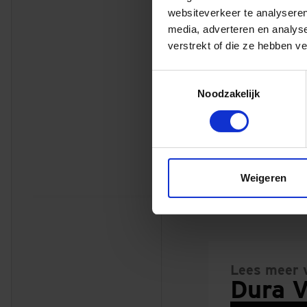
websiteverkeer te analyseren
De Betuwse Waard
media, adverteren en analys
De dijkversterki
verstrekt of die ze hebben v
samenwerking tus
Toestemmingsselectie
ervaring in het ge
Noodzakelijk
Loenen en Dodewa
Dura Vermeer sam
Nieuws over dit pr
Weigeren
Dijkversterkingsproject W
Lees meer 
Dura V