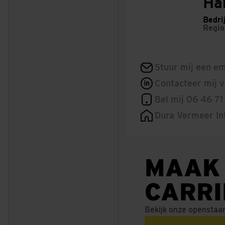
Ha
Bedri
Regi
Stuur mij een em
Contacteer mij v
Bel mij 06 46 71
Dura Vermeer In
MAAK
CARR
Bekijk onze openstaa