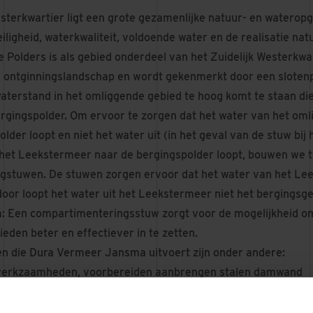
esterkwartier ligt een grote gezamenlijke natuur- en waterop
iligheid, waterkwaliteit, voldoende water en de realisatie na
 Polders is als gebied onderdeel van het Zuidelijk Westerkwar
d ontginningslandschap en wordt gekenmerkt door een sloten
waterstand in het omliggende gebied te hoog komt te staan di
ergingspolder. Om ervoor te zorgen dat het water van het om
lder loopt en niet het water uit (in het geval van de stuw bij 
 het Leekstermeer naar de bergingspolder loopt, bouwen we 
gstuwen. De stuwen zorgen ervoor dat het water van het Le
rdoor loopt het water uit het Leekstermeer niet het bergingsg
m: Een compartimenteringsstuw zorgt voor de mogelijkheid o
eden beter en effectiever in te zetten.
 die Dura Vermeer Jansma uitvoert zijn onder andere:
werkzaamheden, voorbereiden aanbrengen stalen damwand
laatsen
ingwerk