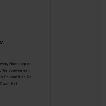
RA
wen, Hoendiep en
r. We bouwen een
en Enumatil en De
A7 aan Het