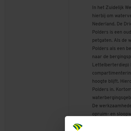
In het Zuidelijk W
hierbij om waterve
Nederland. De Drie
Polders is een ou
petgaten. Als de 
Polders als een b
naar de bergingspo
Lettelberterdiep)
compartimenterin
hoogte blijft. Hie
Polders in. Korto
waterbergingsgebi
De werkzaamheden
opruim- en sloop
stalen damwand p
aanbrengen remm