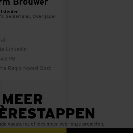
rm Brouwer
jfsleider
o's
Gelderland, Overijssel
ail
ia LinkedIn
 43 98
fra Regio Noord Oost
 MEER
IÈRESTAPPEN
nde vacatures of lees meer over onze projecten.