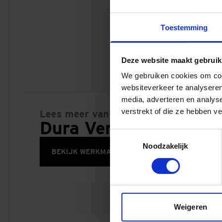
baggerwerkzaamh
aanbrengen onde
Toestemming
inhijsen stuwklep
installatiewerk en 
Deze website maakt gebruik
We gebruiken cookies om cont
websiteverkeer te analyseren
media, adverteren en analys
verstrekt of die ze hebben v
Lees meer van
Dura Vermeer Jansm
Toestemmingsselectie
Noodzakelijk
BEKIJK WERKMAATSCHAPPIJ
Weigeren