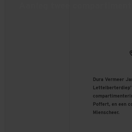
Aanleg twee compartiment
Dura Vermeer Jan
Lettelberterdiep
compartimenterin
Poffert, en een 
Mienscheer.