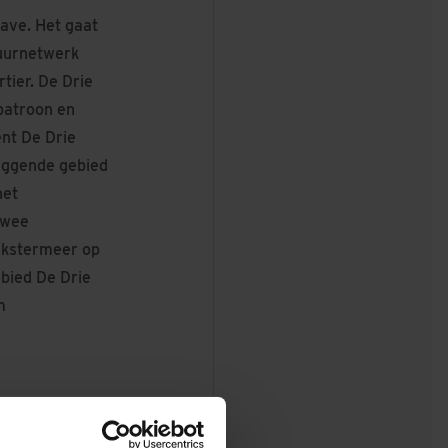
gave. Het gaat
tuurnetwerk
tier. De Drie
patroon en
ent De Drie
liggende gebied
het
twee
ekstermeer op
ebied De Drie
m