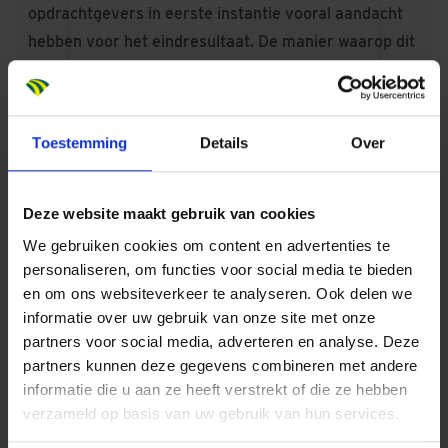
opdrachtgevers in eerste instantie vooral aandacht
hebben voor het eindresultaat. De manier waarop dit
eindresultaat tot stand komt, is soms nog van
ondergeschikt belang. Het is dan aan ons om mensen
te wijzen op duurzame werkmethodes en ze te
Toestemming
Details
Over
bewegen om daarvoor te kiezen.”
Over 10 jaar
En hoe denken de mannen dat duurzaam bouwen er
Deze website maakt gebruik van cookies
over 10 jaar uitziet? Rick: “Ik hoop natuurlijk dat
We gebruiken cookies om content en advertenties te
groene werkmethodes dan de standaard zijn, maar
personaliseren, om functies voor social media te bieden
daar is nog wel wat voor nodig. Duurzaam bouwen
en om ons websiteverkeer te analyseren. Ook delen we
informatie over uw gebruik van onze site met onze
vraagt vaak om extra investeringen en lange termijn-
partners voor social media, adverteren en analyse. Deze
denken.” Daar ligt ook een taak voor opdrachtgevers,
partners kunnen deze gegevens combineren met andere
vinden Rick en Eldar. “Als er bijvoorbeeld overal
informatie die u aan ze heeft verstrekt of die ze hebben
voldoende stroompunten voor het laden van
verzameld op basis van uw gebruik van hun services.
elektrisch materieel beschikbaar zijn, scheelt dat ons