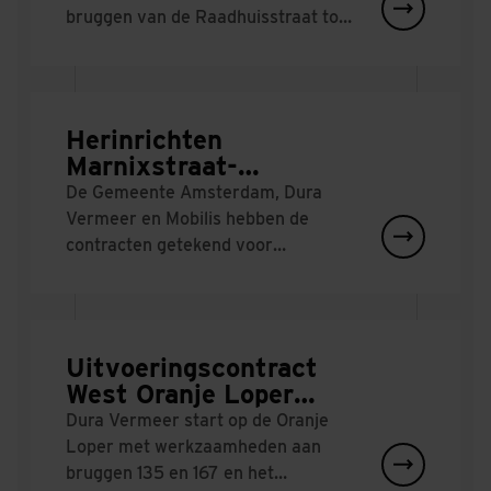
bruggen van de Raadhuisstraat tot
Mercatorplein in Amsterdam
vernieuwd door Dura Vermeer.
Herinrichten
Marnixstraat-
Rozengracht & brug 117
De Gemeente Amsterdam, Dura
een feit
Vermeer en Mobilis hebben de
contracten getekend voor
'Herinrichting kruispunt
Marnixstraat-Rozengracht en
vernieuwing brug 117'.
Uitvoeringscontract
West Oranje Loper
Amsterdam
Dura Vermeer start op de Oranje
ondertekend
Loper met werkzaamheden aan
bruggen 135 en 167 en het