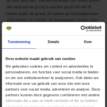
ze voor gebruikt? Damwandplanken zijn stalen platen
die verticaal de grond in worden gezet tot wel 15
meter onder de grond. Ze maken de Stadsdijken een
stuk sterker en veiliger. De damwanden zorgen voor
stabiliteit, houden piping tegen (water dat onder de
dijk doorstroomt en zand meeneemt) of worden
gebruikt als kade.
Toestemming
Details
Over
Nog niet af
De laatste damwand zit in de dijk, maar dat betekent
Deze website maakt gebruik van cookies
niet dat heel het project Stadsdijken Zwolle klaar is.
We gebruiken cookies om content en advertenties te
De komende anderhalf jaar wordt er nog op
personaliseren, om functies voor social media te bieden
verschillende plekken gewerkt.
en om ons websiteverkeer te analyseren. Ook delen we
informatie over uw gebruik van onze site met onze
partners voor social media, adverteren en analyse. Deze
partners kunnen deze gegevens combineren met andere
informatie die u aan ze heeft verstrekt of die ze hebben
Stadsdijken
verzameld op basis van uw gebruik van hun services.