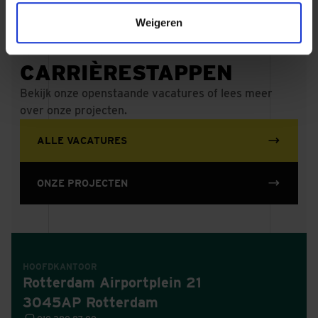
Weigeren
MAAK MEER
CARRIÈRESTAPPEN
Bekijk onze openstaande vacatures of lees meer
over onze projecten.
ALLE VACATURES
ONZE PROJECTEN
HOOFDKANTOOR
Rotterdam Airportplein 21
3045AP Rotterdam