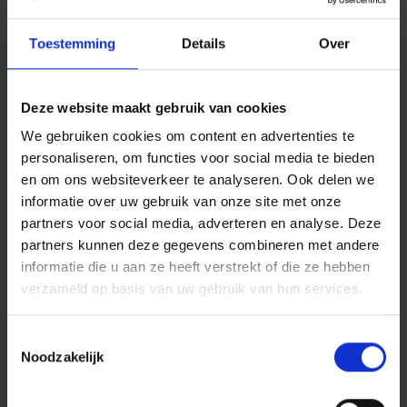
dat de ART voor het groot asfaltonderhoud wordt
ingezet!”
- Robert Meijaard, Provincie Zeeland
Toestemming
Details
Over
Deze website maakt gebruik van cookies
We gebruiken cookies om content en advertenties te
personaliseren, om functies voor social media te bieden
en om ons websiteverkeer te analyseren. Ook delen we
informatie over uw gebruik van onze site met onze
partners voor social media, adverteren en analyse. Deze
partners kunnen deze gegevens combineren met andere
informatie die u aan ze heeft verstrekt of die ze hebben
verzameld op basis van uw gebruik van hun services.
Marco van Brecht, directeur bij Dura Vermeer en
Robert Meijaard, Provincie Zeeland
Toestemmingsselectie
Noodzakelijk
Op naar Net Zero