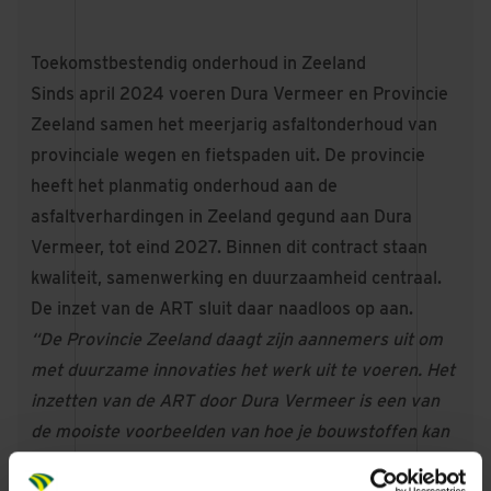
Toekomstbestendig onderhoud in Zeeland
Sinds april 2024 voeren Dura Vermeer en Provincie
Zeeland samen
het meerjarig asfaltonderhoud van
provinciale wegen en fietspaden uit
. De provincie
heeft het planmatig onderhoud aan de
asfaltverhardingen in Zeeland gegund aan Dura
Vermeer, tot eind 2027. Binnen dit contract staan
kwaliteit, samenwerking en duurzaamheid centraal.
De inzet van de ART sluit daar naadloos op aan.
“De Provincie Zeeland daagt zijn aannemers uit om
met duurzame innovaties het werk uit te voeren. Het
inzetten van de ART door Dura Vermeer is een van
de mooiste voorbeelden van hoe je bouwstoffen kan
hergebruiken. Wij zijn hier als opdrachtgever trots op