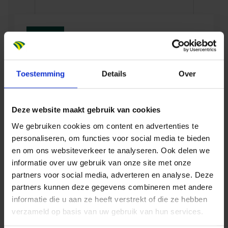
Passerelle Zwolle
maken duurzame
officieel open:
ambities waar
duurzame
INFRA
verbinding tussen
stad, station en
Toestemming
Details
Over
in...
Deze website maakt gebruik van cookies
Sjaak Dijkslag
We gebruiken cookies om content en advertenties te
Disciplineleider Houtbouw
personaliseren, om functies voor social media te bieden
Regio
Overijssel
en om ons websiteverkeer te analyseren. Ook delen we
Stuur mij een email
informatie over uw gebruik van onze site met onze
Dura Vermeer Infra Regio Noord Oost
partners voor social media, adverteren en analyse. Deze
partners kunnen deze gegevens combineren met andere
informatie die u aan ze heeft verstrekt of die ze hebben
verzameld op basis van uw gebruik van hun services.
INFRA