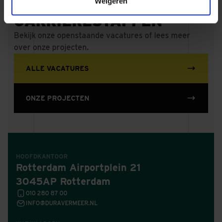
MAAK MEER
Weigeren
CARRIÈRESTAPPEN
Bekijk onze openstaande vacatures of lees meer
over onze projecten.
ALLE VACATURES
ONZE PROJECTEN
HOOFDKANTOOR
Rotterdam Airportplein 21
3045AP Rotterdam
010 280 87 00
INFO@DURAVERMEER.NL