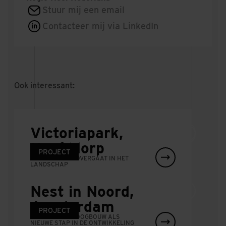
Stuur mij een email
Contacteer mij via LinkedIn
Ook interessant:
Victoriapark,
Hoofddorp
NIEUWS
NIEUWS
PROJECT
WAAR DE STAD OVERGAAT IN HET
LANDSCHAP
Nieuw
Dura Vermeer
Nest in Noord,
pilotprogramma
gaat elektrisch
Amsterdam
met Asphalt
NIEUWS
NIEUWS
vooruit met eigen
PROJECT
BETAALBARE HOOGBOUW ALS
NIEUWE STAP IN DE ONTWIKKELING