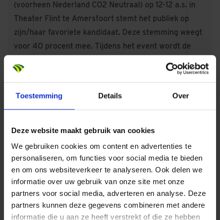
(voorheen Nederland CO2 Neutraal) op 12-12 a.s. in
Theater Flint te Amersfoort stemt het publiek op
zijn/haar favoriete kandidaat. Deze stemming weegt
voor 40 procent mee. Tijdens het event wordt de
winnaar bekend gemaakt.
De MVO Manager van het Jaar 2024 ontvangt uit
handen van duurzame ondernemer Maurits Groen
Toestemming
Details
Over
een bokaal en als prijzen een prachtig arrangement
voor twee personen in het duurzame Hotel Jakarta
Amsterdam en een duurzame warmtekussen van
Deze website maakt gebruik van cookies
stoov.
We gebruiken cookies om content en advertenties te
Op naar Net Zero
personaliseren, om functies voor social media te bieden
Dura Vermeer werkt aan een groenere, betere en
en om ons websiteverkeer te analyseren. Ook delen we
informatie over uw gebruik van onze site met onze
duurzame toekomst. Elke dag opnieuw. Wij hebben
partners voor social media, adverteren en analyse. Deze
een kraakhelder doel. In 2030 is onze CO2-uitstoot
partners kunnen deze gegevens combineren met andere
gehalveerd en in 2050 zelfs naar nul. Dit lukt ons
informatie die u aan ze heeft verstrekt of die ze hebben