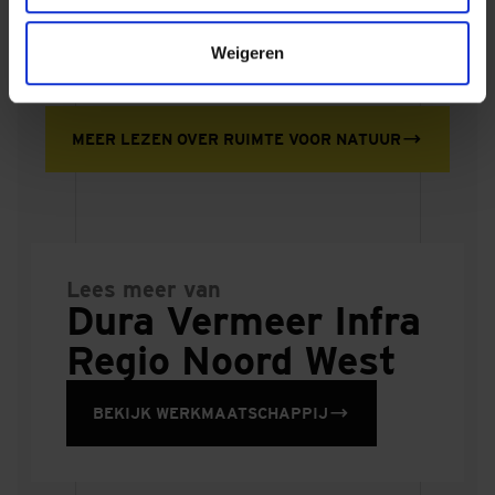
bouwen met Ruimte voor Natuur.
Weigeren
MEER LEZEN OVER RUIMTE VOOR NATUUR
Lees meer van
Dura Vermeer Infra
Regio Noord West
BEKIJK WERKMAATSCHAPPIJ