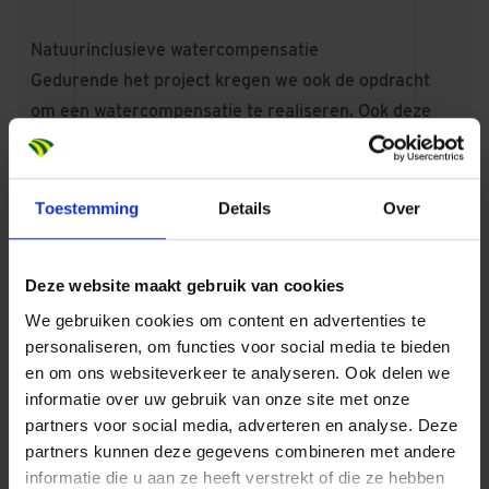
Natuurinclusieve watercompensatie
Gedurende het project kregen we ook de opdracht
om een watercompensatie te realiseren. Ook deze
mochten wij natuurinclusief inrichten. Dit deden wij
onder andere door eendenkorven te plaatsen,
rivierhout te gebruiken en te kiezen voor inheemse
Toestemming
Details
Over
oeverbeplanting.
Bijdrage aan een groene stadswijk
Deze website maakt gebruik van cookies
De ontwikkeling van Amstel III is een van de grootste
We gebruiken cookies om content en advertenties te
gebiedstransformaties in Amsterdam. De gemeente
personaliseren, om functies voor social media te bieden
maakt van het voormalige kantorengebied een
en om ons websiteverkeer te analyseren. Ook delen we
levendige, groene stadswijk waar wonen, werken en
informatie over uw gebruik van onze site met onze
recreëren samenkomen. De natuurinclusieve kade en
partners voor social media, adverteren en analyse. Deze
brug dragen hieraan bij door biodiversiteit te
partners kunnen deze gegevens combineren met andere
stimuleren en ruimte te bieden aan ontmoeting en
informatie die u aan ze heeft verstrekt of die ze hebben