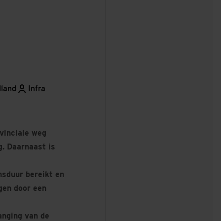
lland
Infra
ovinciale weg
. Daarnaast is
nsduur bereikt en
gen door een
anging van de