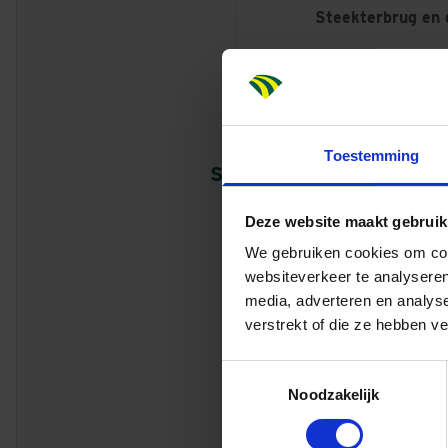
Steekterbrug en 
Illustratie van de ni
Toestemming
Steekterbrug over de Ou
met scheepvaart
Deze website maakt gebruik
We gebruiken cookies om cont
websiteverkeer te analyseren
media, adverteren en analys
Van ontwerp naar 
verstrekt of die ze hebben v
De vervanging van
Toestemmingsselectie
provincie Zuid-Ho
Noodzakelijk
vroeg stadium, wa
In deze fase is g