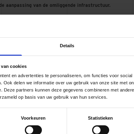
de aanpassing van de omliggende infrastructuur.
Illust
nieu
euwe
Details
de Rijn
 van cookies
ent en advertenties te personaliseren, om functies voor social
. Ook delen we informatie over uw gebruik van onze site met on
e. Deze partners kunnen deze gegevens combineren met andere i
uitvoering
erzameld op basis van uw gebruik van hun services.
 de Steekterbrug is voorbereid in een bouwteam, waarin Du
lland intensief hebben samengewerkt. Deze samenwerking be
Voorkeuren
Statistieken
ardoor kennis van ontwerp en uitvoering direct kon worden 
ewerkt aan een robuust en uitvoerbaar ontwerp, met oog voor