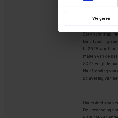
omgeving, de tech
sterke basis geleg
Weigeren
Stap voor stap, m
De uitvoering van 
In 2026 wordt het 
maken van de best
2027 volgt de bou
Na afronding van 
oplevering van he
Onderdeel van ve
De vervanging van
viaducten en ande