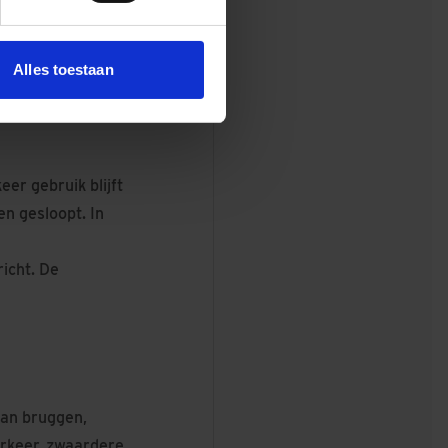
aanpak is een
Alles toestaan
er gebruik blijft
n gesloopt. In
icht. De
aan bruggen,
erkeer, zwaardere