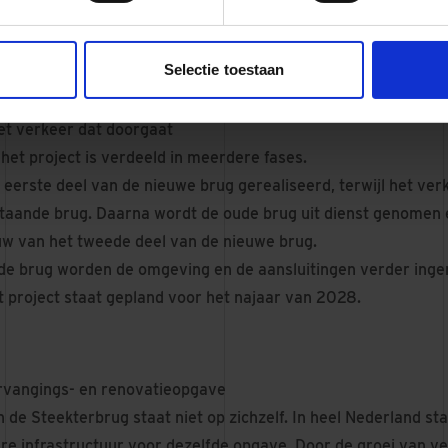
nische uitdagingen en de impact op de omgeving. Door deze 
d voor de uitvoering van het project.
Selectie toestaan
et verkeer dat doorgaat
het project is verdeeld in meerdere fases.
eerste deel van de nieuwe brug gerealiseerd, terwijl het verke
aande brug. Daarna wordt de oude brug uit dienst genomen e
w van het tweede deel van de nieuwe brug.
de brug worden de omgeving en de aansluitingen verder inger
t project staat gepland voor het najaar van 2028.
rvangings- en renovatieopgave
 de Steekterbrug staat niet op zichzelf. In heel Nederland st
re infrastructuur voor dezelfde opgave. Door de groei van v