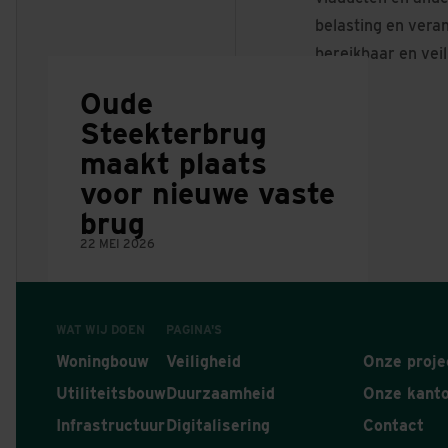
belasting en vera
bereikbaar en veil
Oude
Steekterbrug
maakt plaats
voor nieuwe vaste
brug
22 MEI 2026
WAT WIJ DOEN
PAGINA'S
Woningbouw
Veiligheid
Onze proje
Utiliteitsbouw
Duurzaamheid
Onze kant
Infrastructuur
Digitalisering
Contact