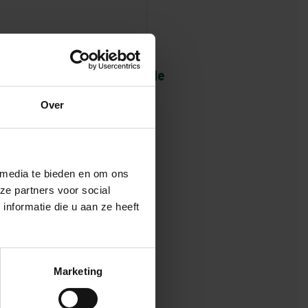
ratie luchtaanzicht van de
we Steekterbrug over de
Over
Oude Rijn
 media te bieden en om ons
ze partners voor social
nformatie die u aan ze heeft
ra Vermeer en de
gon al in een
Marketing
gecombineerd.
 de complexe