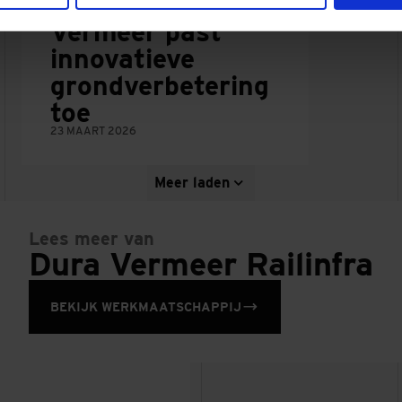
Eemshaven: Dura
Vermeer past
innovatieve
grondverbetering
toe
23 MAART 2026
Meer laden
Lees meer van
Dura Vermeer Railinfra
BEKIJK WERKMAATSCHAPPIJ