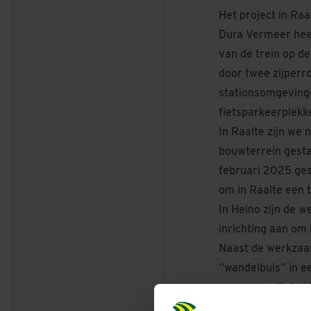
Het project in Raa
Dura Vermeer hee
van de trein op d
door twee zijperr
stationsomgevinge
fietsparkeerplekk
In Raalte zijn we
bouwterrein gesta
februari 2025 gest
om in Raalte een 
In Heino zijn de 
inrichting aan om 
Naast de werkzaam
“wandelbuis” in e
overwegveiligheid 