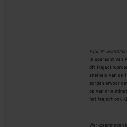
Foto: ProRail/Cha
In opdracht van 
dit traject word
snelheid van de t
zorgen ervoor dat
op van drie minu
het traject ook k
Werkzaamheden in