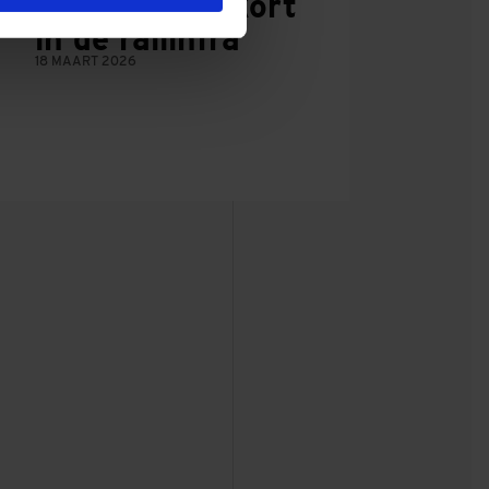
personeelstekort
in de railinfra
18 MAART 2026