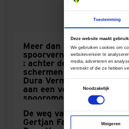
Integrale samenw
Toestemming
Onze disciplines r
voeren. Dit zorgt
Deze website maakt gebruik
onze werkzaamhed
Meer dan
We gebruiken cookies om cont
spoorvernieuwing
websiteverkeer te analyseren
: achter de
media, adverteren en analys
verstrekt of die ze hebben v
schermen werkt
Dura Vermeer
Toestemmingsselectie
aan een veilige
Noodzakelijk
spooromgeving
4 AUGUSTUS 2026
De weg van
Gertjan Farla bij
Weigeren