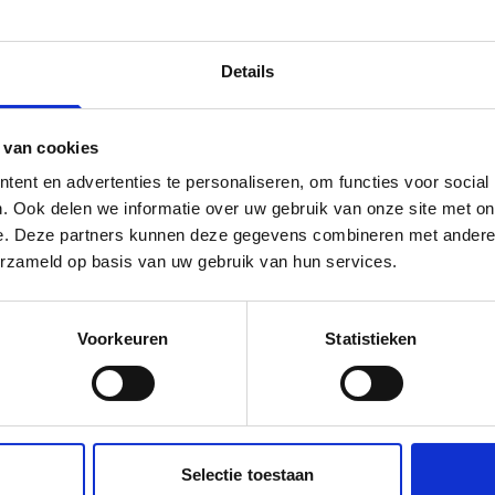
erking
Details
ail, civiel en infra werken intensief samen om deze werkzaamh
 voor een betere en veiligere reis voor iedereen. De beoogde
 van cookies
en is augustus 2025.
Spoortechnicus
ent en advertenties te personaliseren, om functies voor social
Foto: ProRail/Chantal van den Berg
Delano is trots op
. Ook delen we informatie over uw gebruik van onze site met on
zijn werk: 'Zo'n
e. Deze partners kunnen deze gegevens combineren met andere i
erzameld op basis van uw gebruik van hun services.
rijdende trein is
prachtig, dankzij
ons is dat
Voorkeuren
Statistieken
mogelijk'
27 JULI 2026
Steviger spoor
richting
Selectie toestaan