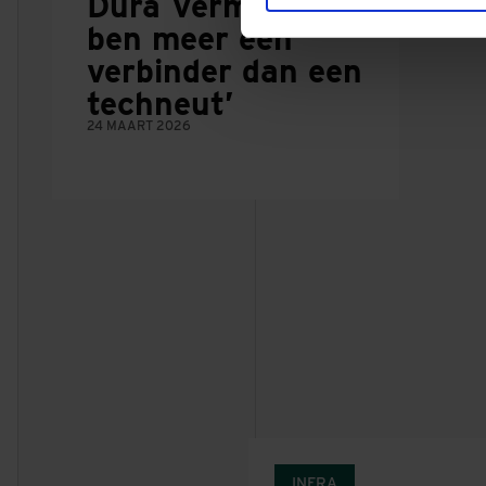
Dura Vermeer: ‘Ik
ben meer een
verbinder dan een
techneut’
24 MAART 2026
INFRA