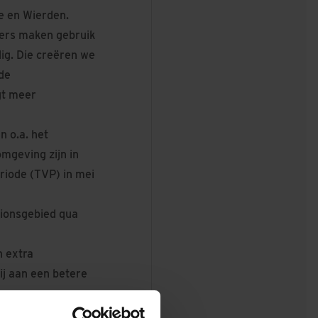
le en Wierden.
ers maken gebruik
ig. Die creëren we
de
gt meer
 o.a. het
mgeving zijn in
eriode (TVP) in mei
tionsgebied qua
 extra
ij aan een betere