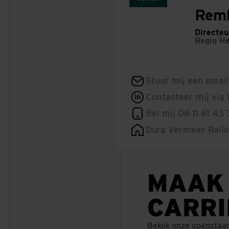
Rem
Directeu
Regio
He
Stuur mij een email
Contacteer mij via 
Bel mij 06 11 61 43
Dura Vermeer Raili
MAAK
CARR
Bekijk onze openstaa