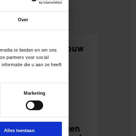
Over
eden uit te
 einddatum van
Dag van de Bouw
 media te bieden en om ons
2026: de
ze partners voor social
projecten van
nformatie die u aan ze heeft
Dura Vermeer
16 JUNI 2026
Marketing
Sectorbrede
campagne tegen
Alles toestaan