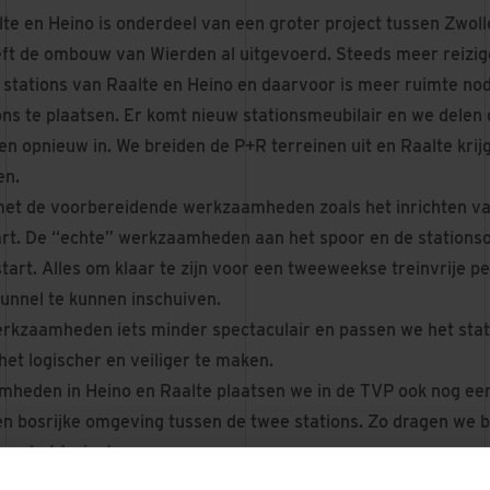
lte en Heino is onderdeel van een groter project tussen Zwol
ft de ombouw van Wierden al uitgevoerd. Steeds meer reizig
e stations van Raalte en Heino en daarvoor is meer ruimte nod
ons te plaatsen. Er komt nieuw stationsmeubilair en we delen 
n opnieuw in. We breiden de P+R terreinen uit en Raalte krij
en.
 met de voorbereidende werkzaamheden zoals het inrichten van
rt. De “echte” werkzaamheden aan het spoor en de stationso
art. Alles om klaar te zijn voor een tweeweekse treinvrije p
tunnel te kunnen inschuiven.
werkzaamheden iets minder spectaculair en passen we het sta
het logischer en veiliger te maken.
heden in Heino en Raalte plaatsen we in de TVP ook nog een
en bosrijke omgeving tussen de twee stations. Zo dragen we b
op het traject.