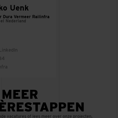
ko Uenk
r Dura Vermeer Railinfra
el Nederland
LinkedIn
 34
nfra
 MEER
IÈRESTAPPEN
nde vacatures of lees meer over onze projecten.