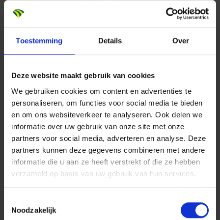
senior werkvoorbereider. “Of eigenlijk bouwkundig
engineer, mijn officiële functietitel.” Te chique wat
Sem betreft: “We blijven wel een bouwer. Doe maar
Toestemming
Details
Over
gewoon, dan doe je al gek genoeg.”
Deze website maakt gebruik van cookies
We gebruiken cookies om content en advertenties te
personaliseren, om functies voor social media te bieden
en om ons websiteverkeer te analyseren. Ook delen we
"Als werkvoorbereider zorg je
informatie over uw gebruik van onze site met onze
ervoor dat iedereen in elke
partners voor social media, adverteren en analyse. Deze
bouwfase weet wat, wanneer,
partners kunnen deze gegevens combineren met andere
waar hoort.”
informatie die u aan ze heeft verstrekt of die ze hebben
verzameld op basis van uw gebruik van hun services.
Toestemmingsselectie
Noodzakelijk
Puzzel