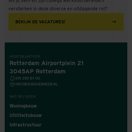
Wil jij Sem en zijn collega werkvoorbereiders
versterken in deze diverse en uitdagende rol?
BEKIJK DE VACATURES!
HOOFDKANTOOR
Rotterdam Airportplein 21
3045AP Rotterdam
010 280 87 00
INFO@DURAVERMEER.NL
WAT WIJ DOEN
Woningbouw
Utiliteitsbouw
Infrastructuur