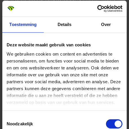
Rijkswaterstaat wil in 2030 100% klimaatneutraal en
circulair werken. ‘Dat betekent dat je kansrijke
innovaties moet testen en door ontwikkelen, zodat ze
op redelijke termijn op meerdere plaatsen duurzaam
Toestemming
Details
Over
kunnen worden ingezet. Dat vraagt creativiteit,
samenwerking en doorzettingsvermogen.’
Deze website maakt gebruik van cookies
We gebruiken cookies om content en advertenties te
personaliseren, om functies voor social media te bieden
Over Blade-Made
en om ons websiteverkeer te analyseren. Ook delen we
informatie over uw gebruik van onze site met onze
Blade–Made biedt een schaalbare oplossing voor de
partners voor social media, adverteren en analyse. Deze
windindustrie door End of Life windturbine bladen te
partners kunnen deze gegevens combineren met andere
hergebruiken als bouwmateriaal voor
informatie die u aan ze heeft verstrekt of die ze hebben
infrastructurele werken, gebouwen, speeltoestellen
verzameld op basis van uw gebruik van hun services.
en straatmeubilair. Door de wieken te gebruiken voor
andere doeleinden dan hun oorspronkelijke, behoudt
Toestemmingsselectie
Blade–Made de waarde en vermindert het de CO2-
Noodzakelijk