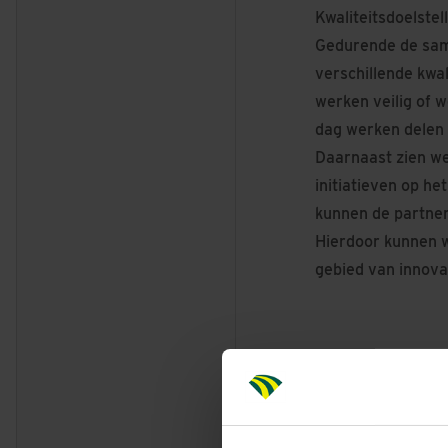
Kwaliteitsdoelstel
Gedurende de sam
verschillende kwal
werken veilig of 
dag werken delen 
Daarnaast zien we
initiatieven op h
kunnen de partner
Hierdoor kunnen w
gebied van innova
Wilfred Lansberge