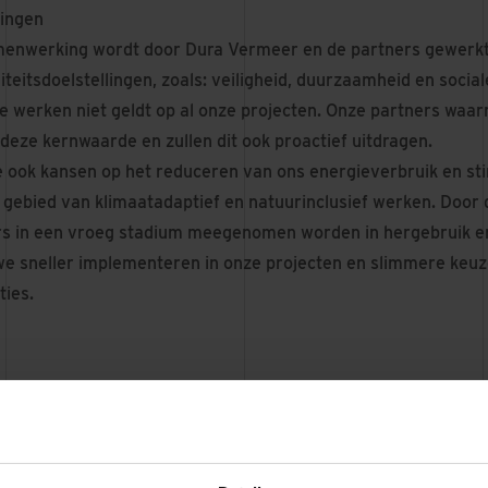
lingen
enwerking wordt door Dura Vermeer en de partners gewerk
iteitsdoelstellingen, zoals: veiligheid, duurzaamheid en socia
we werken niet geldt op al onze projecten. Onze partners waar
deze kernwaarde en zullen dit ook proactief uitdragen.
 ook kansen op het reduceren van ons energieverbruik en st
et gebied van klimaatadaptief en natuurinclusief werken. Doo
s in een vroeg stadium meegenomen worden in hergebruik en 
e sneller implementeren in onze projecten en slimmere keu
ties.
n, directeur Dura Vermeer Bouw Heyma: ‘We zijn erg blij om 