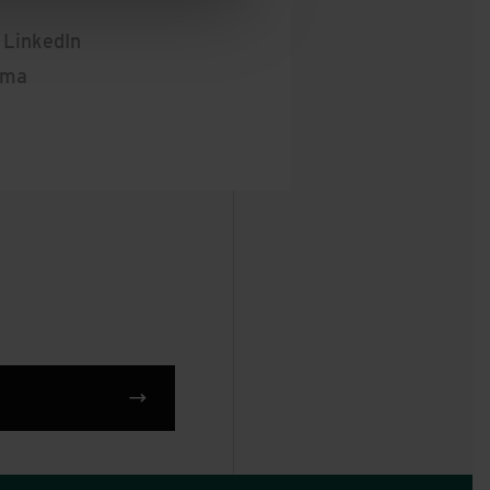
 LinkedIn
yma