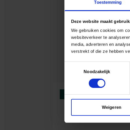
Toestemming
waarmee we al jar
werken we met dez
doel: tevreden kla
Deze website maakt gebruik
Partners
We gebruiken cookies om cont
We zijn blij dat 
websiteverkeer te analyseren
overeenkomsten zi
media, adverteren en analys
Giesbers, Kruiswi
verstrekt of die ze hebben v
partners hebben w
Toestemmingsselectie
Noodzakelijk
BOUW EN VASTGOED
Wilfred
Weigeren
Titulair dire
Regio
Zuid-Hol