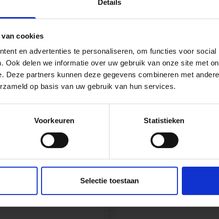
Details
en samenwerken, de volgende stappen te kunnen gaan zetten
elfde passie aan bestaand vastgoed dit om de continuïteit t
nten.
 van cookies
ent en advertenties te personaliseren, om functies voor social
we onze samenwerking kunnen bekrachtigen middels deze ove
. Ook delen we informatie over uw gebruik van onze site met on
jn op willekeurige volgorde afgesloten met Beers Elektro, E
e. Deze partners kunnen deze gegevens combineren met andere i
jk, RVE Hoveniers Zondervan en Hinfelaar. In uitbreiding op 
erzameld op basis van uw gebruik van hun services.
e Hinfelaar tevens betrokken bij onze vaste kernteam.
Voorkeuren
Statistieken
BOUW EN VASTGOED
 Lansbergen
Car
Selectie toestaan
cteur Dura Vermeer Heyma
Inkoop
land
Regio
Z