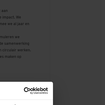
t aan
le impact. We
mee we al jaar en
imuleren we
r de samenwerking
circulair werken.
zes maken op
met de partners,