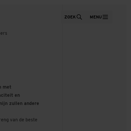
ZOEK
MENU
ners
n met
citeit en
ijn zullen andere
breng van de beste