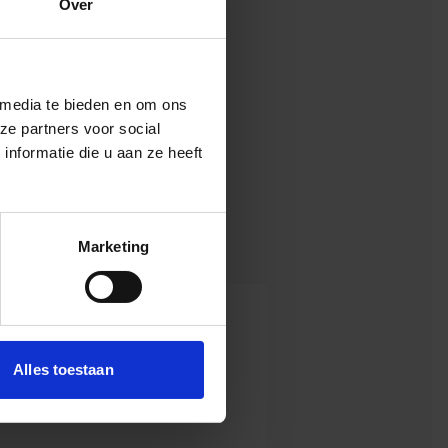
Over
. Gezamenlijk
e borgen met als
 media te bieden en om ons
reenkomsten. De
ze partners voor social
lektro Groeneweg,
nformatie die u aan ze heeft
onze bestaande
Marketing
oline Danyluk
Alles toestaan
uid-Holland