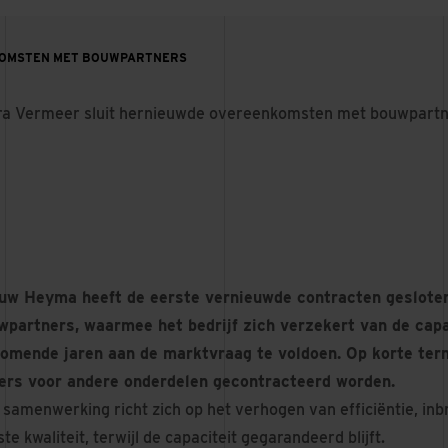
KOMSTEN MET BOUWPARTNERS
a Vermeer sluit hernieuwde overeenkomsten met bouwpart
uw Heyma heeft de eerste vernieuwde contracten geslote
wpartners, waarmee het bedrijf zich verzekert van de capa
komende jaren aan de marktvraag te voldoen. Op korte term
ners voor andere onderdelen gecontracteerd worden.
 samenwerking richt zich op het verhogen van efficiëntie, in
te kwaliteit, terwijl de capaciteit gegarandeerd blijft.