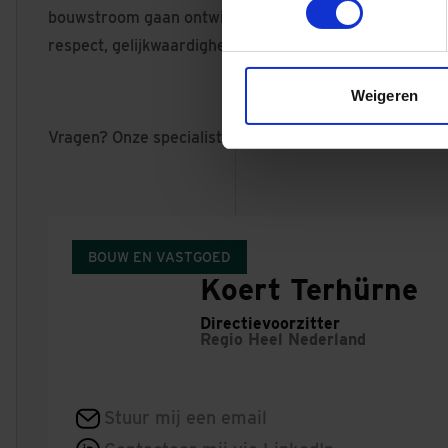
bouwstroom gaan ontwikkelen. Waarden als transparan
respect, gelijkwaardigheid en kritisch zijn belangrij
Weigeren
Vragen? Onze specialisten helpen je graag!
BOUW EN VASTGOED
Koert Terhürne
Directievoorzitter
Regio
Heel Nederland
Stuur mij een email