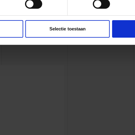
tie, openheid, vertrouwen, wederzijds
ke kenmerken van het vijvermanagementteam.
Selectie toestaan