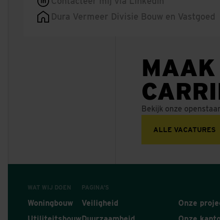
Contacteer mij via LinkedIn
Dura Vermeer Divisie Bouw en Vastgoed
MAAK
CARR
Bekijk onze openstaa
ALLE VACATURES
WAT WIJ DOEN
PAGINA'S
Woningbouw
Veiligheid
Onze proje
Utiliteitsbouw
Duurzaamheid
Onze kant