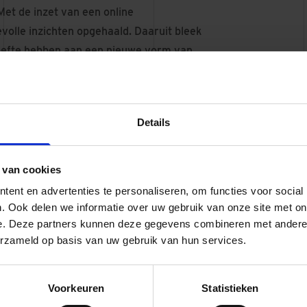
et de inzet van een online
evolle inzichten opgehaald. Daaruit bleek
hoefte hebben aan een nieuwe vorm van
ij betaalbaarheid en productietempo,
 een continue bouwstroom en
Details
en deze nieuwe en ondernemende vorm van
rdt het mogelijk om passende sociale
bouwproductie te realiseren. De
 van cookies
f jaar tijd 25 procent besparen. In een
ent en advertenties te personaliseren, om functies voor social
eze ambitie te halen.
. Ook delen we informatie over uw gebruik van onze site met on
Bouwstroom Drenthe nu een zogenoemd
e. Deze partners kunnen deze gegevens combineren met andere i
erzameld op basis van uw gebruik van hun services.
elt de komende maanden een interessante
oeften van de deelnemende
nuit de samenwerkende woningcorporaties
Voorkeuren
Statistieken
e gezamenlijk als één team de