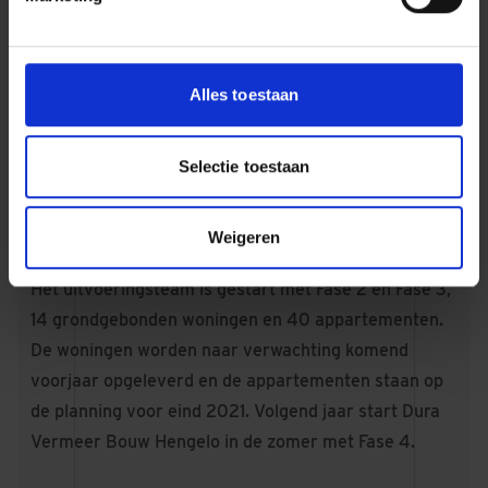
bezetbare huurwoningen achterlaten in de regio
Almere-Amsterdam. Zo krijgen we de verhuisketen
opgang en kunnen we nog meer mensen blij maken
Alles toestaan
met een huis. We zijn inmiddels gestart met de
werving van fase 2. Het appartementengebouw aan
Selectie toestaan
het stationsplein is straks echt het visitekaartje van
de wijk, voor iedereen die met het openbaarvervoer
reist”.
Weigeren
De planning van fase 2 tot en met 4
Het uitvoeringsteam is gestart met Fase 2 en Fase 3,
14 grondgebonden woningen en 40 appartementen.
De woningen worden naar verwachting komend
voorjaar opgeleverd en de appartementen staan op
de planning voor eind 2021. Volgend jaar start Dura
Vermeer Bouw Hengelo in de zomer met Fase 4.