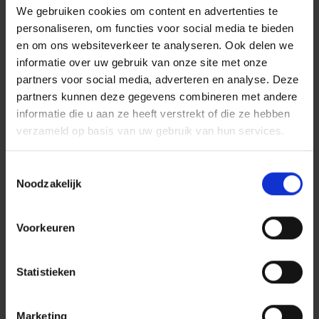
Topsportcentrum Almere, het zwembad en het
We gebruiken cookies om content en advertenties te
personaliseren, om functies voor social media te bieden
sportplein zijn mooie toevoegingen. Naast het grote
en om ons websiteverkeer te analyseren. Ook delen we
aantal (basis)scholen en winkels zijn er veel leuke
informatie over uw gebruik van onze site met onze
hotspots, zoals restaurants met terrassen aan het
partners voor social media, adverteren en analyse. Deze
water.
partners kunnen deze gegevens combineren met andere
Jolanda Niessen is gebiedsontwikkelaar bij de
informatie die u aan ze heeft verstrekt of die ze hebben
Alliantie en ervaart de samenwerking als plezierig:
verzameld op basis van uw gebruik van hun services.
“We wisten elkaar te vinden via korte lijnen en vaste
contactpersonen, waardoor we snel konden
Toestemmingsselectie
Noodzakelijk
schakelen en er nog wat aanpassingen mogelijk
waren. De uitstraling maakt dit project bijzonder, van
Voorkeuren
de buitenkant zie je geen verschil tussen koop en
huur. De woningen zijn dan ook zeer populair bij onze
huurders. Dit is het eerste project in Poort waarbij we
Statistieken
100% hebben gescoord op doorstroom. Dan bedoel ik
dat alle nieuwe huurders van Zandpoort een her-
Marketing