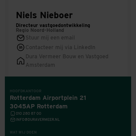
Niels Nieboer
Directeur vastgoedontwikkeling
Regio
Noord-Holland
Stuur mij een email
Contacteer mij via LinkedIn
Dura Vermeer Bouw en Vastgoed
Amsterdam
HOOFDKANTOOR
Rotterdam Airportplein 21
3045AP Rotterdam
010 280 87 00
INFO@DURAVERMEER.NL
WAT WIJ DOEN