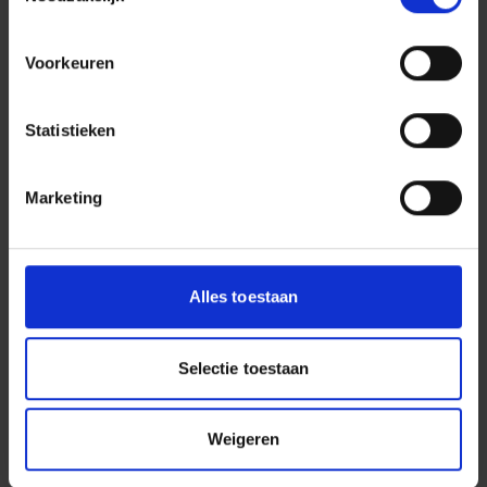
over onze projecten.
ALLE VACATURES
Voorkeuren
ONZE PROJECTEN
Statistieken
Marketing
HOOFDKANTOOR
Rotterdam Airportplein 21
3045AP Rotterdam
Alles toestaan
010 280 87 00
INFO@DURAVERMEER.NL
Selectie toestaan
WAT WIJ DOEN
Woningbouw
Weigeren
Utiliteitsbouw