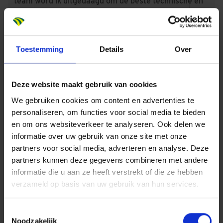
team word ik uitgedaagd om de beste technische en
esthetische oplossingen te bedenken. Bekijk
hieronder de video van Thijs, waarin hij meer vertelt
over zijn werk als projectleider.
Toestemming
Details
Over
Deze website maakt gebruik van cookies
Projectleider Thijs over project AFAS
We gebruiken cookies om content en advertenties te
personaliseren, om functies voor social media te bieden
en om ons websiteverkeer te analyseren. Ook delen we
Accepteer
marketing cookies
om deze video te
informatie over uw gebruik van onze site met onze
bekijken.
partners voor social media, adverteren en analyse. Deze
partners kunnen deze gegevens combineren met andere
informatie die u aan ze heeft verstrekt of die ze hebben
MAAK MEER
verzameld op basis van uw gebruik van hun services.
CARRIÈRESTAPPEN
Toestemmingsselectie
Bekijk onze openstaande vacatures of lees meer
Noodzakelijk