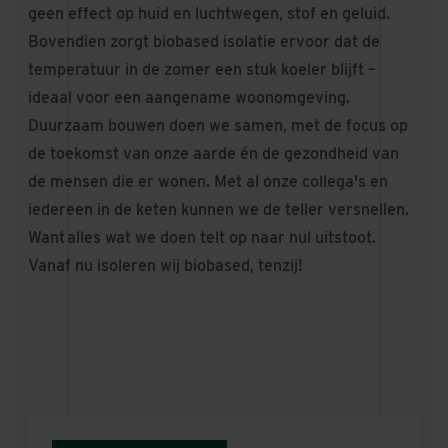
geen effect op huid en luchtwegen, stof en geluid.
Bovendien zorgt biobased isolatie ervoor dat de
temperatuur in de zomer een stuk koeler blijft –
ideaal voor een aangename woonomgeving.
Duurzaam bouwen doen we samen, met de focus op
de toekomst van onze aarde én de gezondheid van
de mensen die er wonen. Met al onze collega's en
iedereen in de keten kunnen we de teller versnellen.
Want alles wat we doen telt op naar nul uitstoot.
Vanaf nu isoleren wij biobased, tenzij!
Op naar Net Zero
Lees hier meer over onze Net Zero
- strategie.