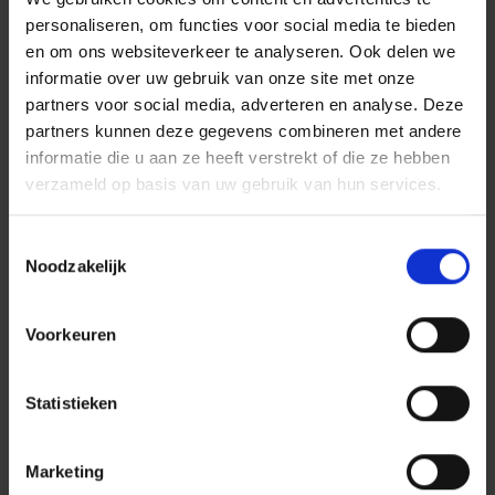
personaliseren, om functies voor social media te bieden
en om ons websiteverkeer te analyseren. Ook delen we
informatie over uw gebruik van onze site met onze
Bram van Vliet
partners voor social media, adverteren en analyse. Deze
partners kunnen deze gegevens combineren met andere
Projectmanager
informatie die u aan ze heeft verstrekt of die ze hebben
Regio's
Utrecht, Noord-Holland
Stuur mij een email
verzameld op basis van uw gebruik van hun services.
Contacteer mij via LinkedIn
Toestemmingsselectie
Dura Vermeer Bouw en Vastgoed
Noodzakelijk
Utrecht
Voorkeuren
30% CO2-uitstoot
Statistieken
compenseren,
zonder concessies
Marketing