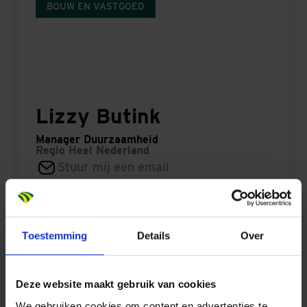
BOUW EN VASTGOED
Lizzy Butink
Manager Duurzaamheid
Regio
Heel Nederland
Stuur mij een email
Contacteer mij via LinkedIn
Toestemming
Details
Over
BOUW EN VASTGOED
Deze website maakt gebruik van cookies
We gebruiken cookies om content en advertenties te