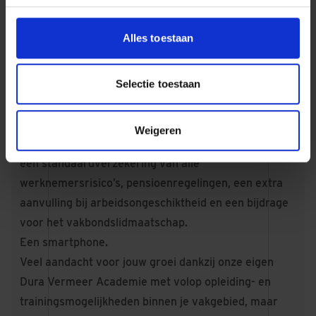
toekomst.
Het salaris voor deze functie ligt tussen €3.200,- en
Alles toestaan
€4.500,- bruto per 4 weken (op basis van 40 uur),
exclusief 8% vakantiegeld. Het exacte salaris is
afhankelijk van jouw kennis, niveau en werkervaring.
Selectie toestaan
38 verlofdagen om lekker op te laden conform CAO
Metaal & Techniek.
Weigeren
Uitstekende secundaire arbeidsvoorwaarden zoals
een standaardverzekering van alle
werknemersrisico’s, pensioenregelingen, een extra
aanvulling bij arbeidsongeschiktheid en een bijdrage
voor het vakbondslidmaatschap.
Een smartphone.
Veel aandacht voor jouw groei dankzij onze eigen
Dura Vermeer Academie met volop opleiding- en
trainingsmogelijkheden binnen je vakgebied, maar