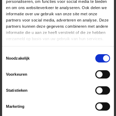
personaliseren, om functies voor social media te bieden
en om ons websiteverkeer te analyseren. Ook delen we
Dit breng jij mee
informatie over uw gebruik van onze site met onze
Een afgeronde mbo-opleiding in de richting van
partners voor social media, adverteren en analyse. Deze
mobiele werktuigen, bijvoorbeeld via SOMA College.
partners kunnen deze gegevens combineren met andere
Ervaring met onderhoud en reparatie van machines
informatie die u aan ze heeft verstrekt of die ze hebben
in de bouw, infra of agrarische sector.
verzameld op basis van uw gebruik van hun services.
Kennis van hydrauliek, elektrotechniek en mechanica.
VCA basis of bereid deze te halen.
Toestemmingsselectie
Noodzakelijk
Een proactieve, zelfstandige werkhouding, jij ziet het
werk en pakt het aan.
Beheersing van de Nederlandse taal voor
Voorkeuren
communicatie met collega’s en leveranciers.
Statistieken
Dit bieden we jou
Direct een vast contract! Omdat we vertrouwen
Marketing
hebben in jou en samen willen bouwen aan de