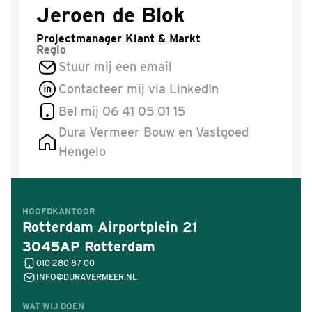
Jeroen de Blok
Projectmanager Klant & Markt
Regio
Stuur mij een email
Contacteer mij via LinkedIn
Bel mij 06 41 05 01 15
Dura Vermeer Bouw en Vastgoed
Hengelo
HOOFDKANTOOR
Rotterdam Airportplein 21
3045AP Rotterdam
010 280 87 00
INFO@DURAVERMEER.NL
WAT WIJ DOEN