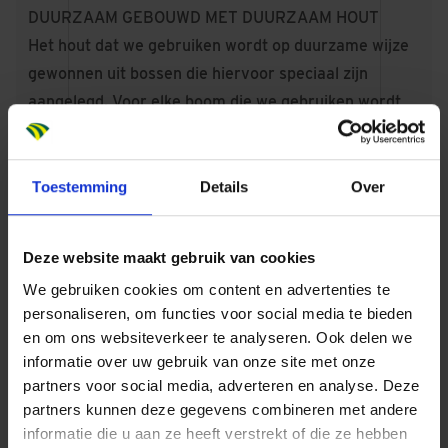
DUURZAAM GEBOUWD MET DUURZAAM HOUT
Het hout dat we gebruiken wordt op duurzame wijze
gewonnen uit bossen die hiervoor speciaal zijn
aangelegd. Voor elke boom die we gebruiken wordt
weer een nieuwe boom aangeplant.
VAN APPARTEMENT TOT GEBOUW
Toestemming
Details
Over
Deze website maakt gebruik van cookies
We gebruiken cookies om content en advertenties te
personaliseren, om functies voor social media te bieden
Kant-en-klaar
en om ons websiteverkeer te analyseren. Ook delen we
De slimme modules worden
informatie over uw gebruik van onze site met onze
partners voor social media, adverteren en analyse. Deze
geprefabriceerd waardoor
partners kunnen deze gegevens combineren met andere
productiekosten, ongebruikt materiaal
informatie die u aan ze heeft verstrekt of die ze hebben