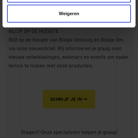
een berging.
Weigeren
BLIJF OP DE HOOGTE
Blijf op de hoogte van Blokje Omhoog en Blokje Om
via onze nieuwsbrief. Wij informeren je graag over
nieuwe ontwikkelingen, webinars en events om nader
kennis te maken met onze producten.
SCHRIJF JE IN
Vragen? Onze specialisten helpen je graag!