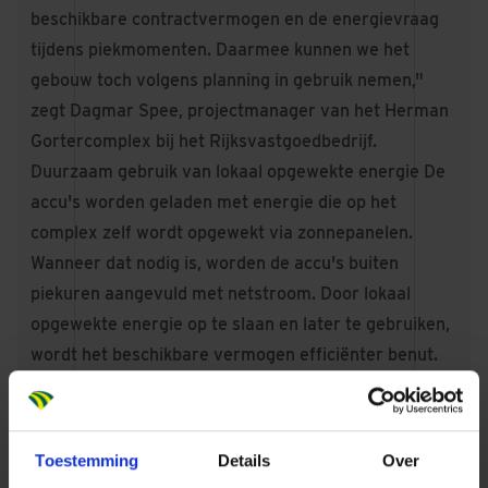
beschikbare contractvermogen en de energievraag
tijdens piekmomenten. Daarmee kunnen we het
gebouw toch volgens planning in gebruik nemen,"
zegt Dagmar Spee, projectmanager van het Herman
Gortercomplex bij het Rijksvastgoedbedrijf.
Duurzaam gebruik van lokaal opgewekte energie De
accu's worden geladen met energie die op het
complex zelf wordt opgewekt via zonnepanelen.
Wanneer dat nodig is, worden de accu's buiten
piekuren aangevuld met netstroom. Door lokaal
opgewekte energie op te slaan en later te gebruiken,
wordt het beschikbare vermogen efficiënter benut.
Daarmee draagt het accupark niet alleen bij aan de
oplossing van netcongestie, maar ook aan de
duurzaamheidsdoelstellingen van het project.
Toestemming
Details
Over
Rijksvastgoedbedrijf en Dura Vermeer