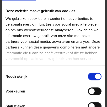
De realisatie van het accupark is onderdeel van het
Design, Build, Maintain & Energy-contract (DBM&E)
Deze website maakt gebruik van cookies
waarmee Dura Vermeer verantwoordelijk is voor
We gebruiken cookies om content en advertenties te
ontwerp, realisatie, onderhoud en
personaliseren, om functies voor social media te bieden
en om ons websiteverkeer te analyseren. Ook delen we
energievoorziening van het complex.
informatie over uw gebruik van onze site met onze
partners voor social media, adverteren en analyse. Deze
partners kunnen deze gegevens combineren met andere
"Dit project laat zien wat mogelijk is wanneer
informatie die u aan ze heeft verstrekt of die ze hebben
verzameld op basis van uw gebruik van hun services.
opdrachtgever en opdrachtnemer gezamenlijk blijven
zoeken naar oplossingen. De ervaring uit fase 1 gaf
Toestemmingsselectie
ons het vertrouwen om ook voor HG5 een accupark
Noodzakelijk
te realiseren. Samen met het Rijksvastgoedbedrijf
hebben we een oplossing ontwikkeld waarmee het
Voorkeuren
gebouw ondanks netcongestie volgens planning in
gebruik kan worden genomen én duurzaam
Statistieken
opgewekte energie optimaal wordt benut," aldus