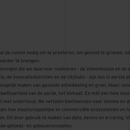
l de ruimte nodig om te presteren, om gezond te groeien, o
 verder te brengen.
ingen die we daarvoor realiseren - de ziekenhuizen en de s
ia, de innovatiedistricten en de cityhubs - zijn dus in eerste 
 mogelijk maken van gezonde ontwikkeling en groei. Maar; zon
leefbaarheid van de aarde, het klimaat. En mét een hele mooie
en met onderhoud. We vertalen klantwensen naar slimme en 
ppen hoe maatschappelijke en commerciële ecosystemen en hu
. Dit door gebruik te maken van data, kennis en ervaring. V
nde gebieds- en gebouwconcepten.