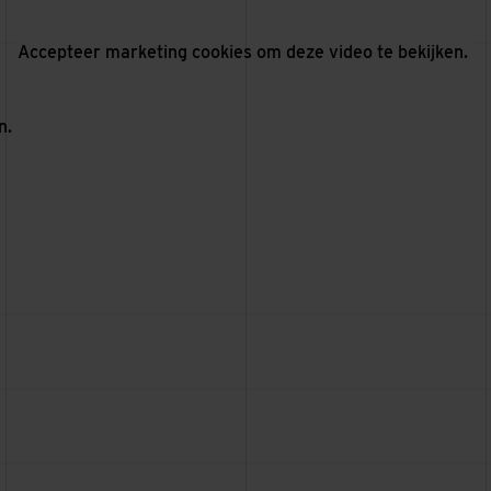
OP DE BROUWERIJ
ENSCHEDE
Accepteer
marketing cookies
om deze video te bekijken.
n.
AFASTHEATER
LEUSDEN
TECHNIEKMUSEUM
HENGELO