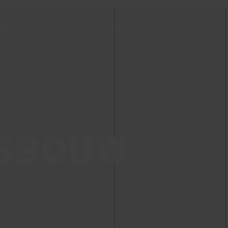
SBOUW BIJ DURA VERMEER BOUW EN VASTGOED HENGELO
TSBOUW