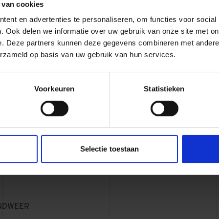
 van cookies
ent en advertenties te personaliseren, om functies voor social
. Ook delen we informatie over uw gebruik van onze site met on
TMZ
e. Deze partners kunnen deze gegevens combineren met andere i
erzameld op basis van uw gebruik van hun services.
TUBBERGEN
Voorkeuren
Statistieken
WINKELCENTRUM
STADSHAGEN, ZWOLLE
Selectie toestaan
OP DE BROUWERIJ
ENSCHEDE
EEMPLEIN
AMERSFOORT
ANDWEER