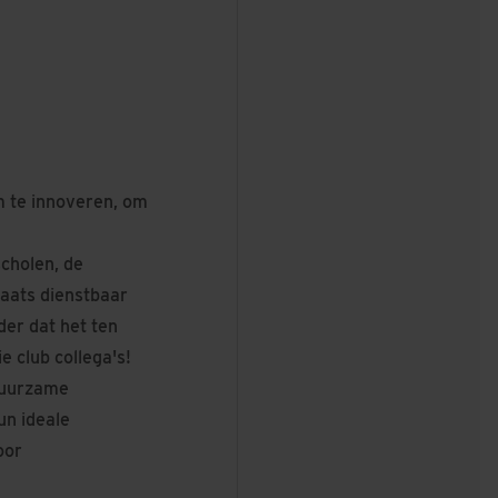
m te innoveren, om
cholen, de
plaats dienstbaar
der dat het ten
 club collega's!
duurzame
n ideale
oor