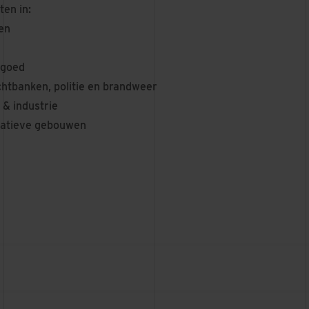
ten in:
en
tgoed
chtbanken, politie en brandweer
& industrie
eatieve gebouwen
DE GIETERIJ
ROC, HENGELO