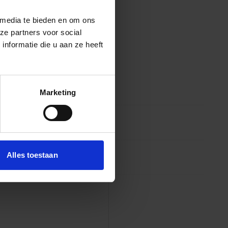
 media te bieden en om ons
ze partners voor social
nformatie die u aan ze heeft
Marketing
NOORDGEBOUW
UTRECHT
Alles toestaan
DE VIJFHOEK
WINKELCENTRUM, OLDENZAAL
VATHORST
WINKELCENTRUM, AMERSFOORT