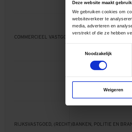
Deze website maakt gebruik
We gebruiken cookies om cont
websiteverkeer te analyseren
WOONZORGCENTRUM
media, adverteren en analys
FLORA
verstrekt of die ze hebben v
COMMERCIEEL VASTGOED
ALMERE
Toestemmingsselectie
Noodzakelijk
HART VAN DE WAAL
WINKELCENTRUM, NIJMEGEN
Weigeren
RABOBANK
LOCALHOUSES, DIVERSE STEDEN
KEES SMIT
AMERSFOORT
RIJKSVASTGOED, (RECHT)BANKEN, POLITIE EN BR