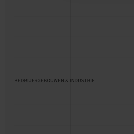
GERECHTSGEBOUW
ALMELO
GEMEENTEHUIS
ENSCHEDE
LANDELIJK OPSLAG
ARCHIEF
BEDRIJFSGEBOUWEN & INDUSTRIE
EMMEN
AFAS EXPERIENCE
CENTER
LEUSDEN