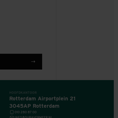
TWENTEBAD
HENGELO
HOOFDKANTOOR
Rotterdam Airportplein 21
3045AP Rotterdam
010 280 87 00
INFO@DURAVERMEER.NL