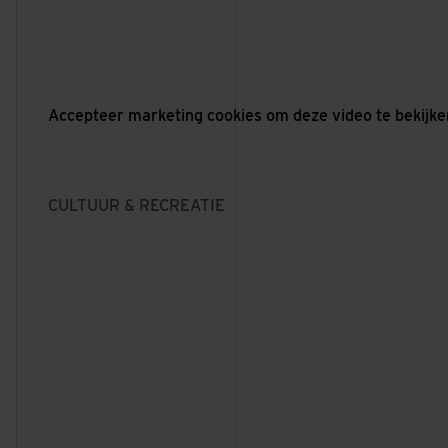
DATACENTER AM3 EN
AM4
AMSTERDAM
DE GROLSCHFABRIEK
ENSCHEDE
Accepteer
marketing cookies
om deze video te bekijke
CULTUUR & RECREATIE
VAN DER VALK
DEVENTER
VAN DER VALK
ZWOLLE