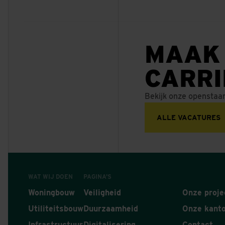
VAN DER VALK
APELDOORN
VAN DER VALK
MAAK
ENSCHEDE
CARR
Bekijk onze openstaa
ALLE VACATURES
WAT WIJ DOEN
PAGINA'S
Woningbouw
Veiligheid
Onze proje
Utiliteitsbouw
Duurzaamheid
Onze kant
Infrastructuur
Digitalisering
Contact