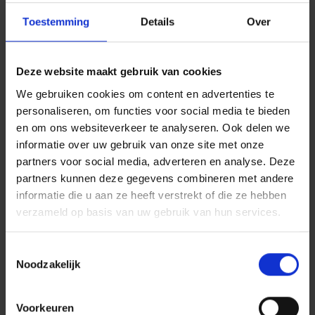
PDF
Toestemming
Details
Over
ISO 55001
Deze website maakt gebruik van cookies
PDF
We gebruiken cookies om content en advertenties te
personaliseren, om functies voor social media te bieden
en om ons websiteverkeer te analyseren. Ook delen we
informatie over uw gebruik van onze site met onze
partners voor social media, adverteren en analyse. Deze
RAILINFRA:
partners kunnen deze gegevens combineren met andere
informatie die u aan ze heeft verstrekt of die ze hebben
verzameld op basis van uw gebruik van hun services.
BRL SIKB 7000
Toestemmingsselectie
Noodzakelijk
PDF
Voorkeuren