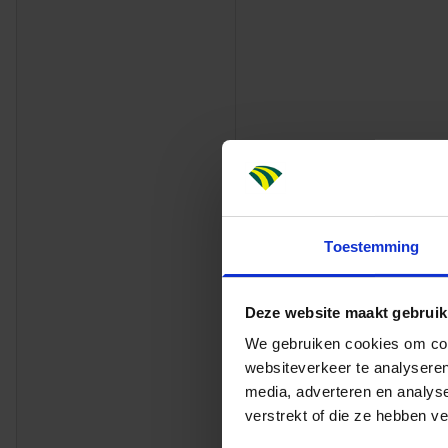
Onze omgevingsman
realisatie van ee
tijdig en in opdra
Toestemming
ORANJE LOPER,
Een project waar m
Deze website maakt gebruik
Amsterdam. Om de
We gebruiken cookies om cont
route acht tijdeli
websiteverkeer te analyseren
bruggen zitten. Zo
media, adverteren en analys
de werkzaamheden.
verstrekt of die ze hebben v
voetgangers.