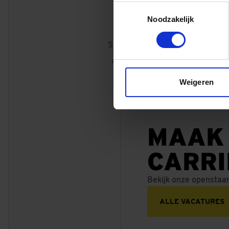
Toestemmingsselectie
Noodzakelijk
Oranje Loper, Amste
Samen met Mobilis zijn er hul
gebouwd voor de kabels en le
Weigeren
MAAK
CARR
Bekijk onze openstaa
ALLE VACATURES