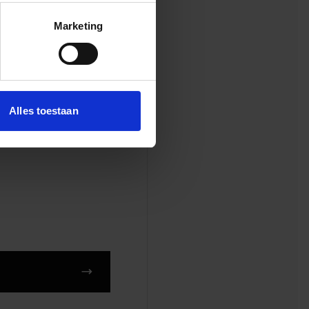
nje Loper, Amsterdam
Marketing
rkzaamheden kunnen door de
bruggen "gewoon" doorgaan
Alles toestaan