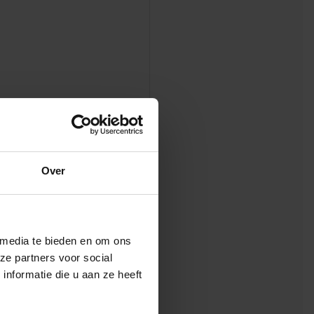
s aan tijdens de
etaanpassingen
Over
 de Oranje Loper in
ren, zijn op de
 media te bieden en om ons
 die normaal in de
ze partners voor social
woon doen tijdens
nformatie die u aan ze heeft
teek voor