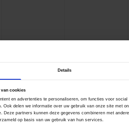
agers ondersteunen en sturen de kabel- & leidingbeheerder
n project. Dit gebeurt op een dusdanige wijze dat de nodige n
cht van de kabel- & leidingbeheerders wordt uitgevoerd.
Details
 AMSTERDAM
et oog naar het onderdeel kabels en leidingen is gekeken, is
 van cookies
 werkzaamheden aan de bestaande bruggen te kunnen uitvoe
ent en advertenties te personaliseren, om functies voor social
jke hulpbruggen gebouwd. Hierin liggen alle kabels en leidingen
. Ook delen we informatie over uw gebruik van onze site met on
 blijven gas, water, elektriciteit, telefonie en internet het ge
e. Deze partners kunnen deze gegevens combineren met andere i
 Bijna alle hulpbruggen zijn nu te gebruiken als extra overs
erzameld op basis van uw gebruik van hun services.