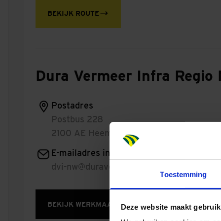
BEKIJK ROUTE
Dura Vermeer Infra Regio
Postadres
Postbus 228
2100 AE Heemstede
E-mailadres informatie
dvi-nw@duravermeer.nl
Toestemming
BEKIJK WERKMAATSCHAPPIJ
Deze website maakt gebruik