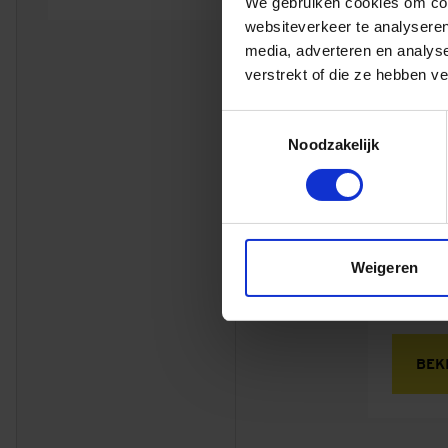
We gebruiken cookies om cont
websiteverkeer te analyseren
Oud
media, adverteren en analys
verstrekt of die ze hebben v
Regio 
Toestemmingsselectie
Ad
Noodzakelijk
Br
14
E-
dv
Weigeren
BEK