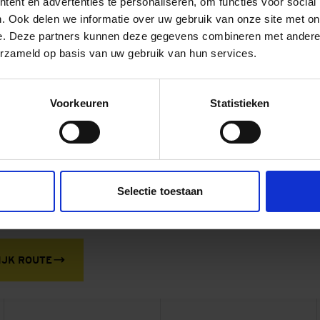
ent en advertenties te personaliseren, om functies voor social
. Ook delen we informatie over uw gebruik van onze site met on
e Meer
e. Deze partners kunnen deze gegevens combineren met andere i
erzameld op basis van uw gebruik van hun services.
Oude Meer
res
Telefoonnummer
Voorkeuren
Statistieken
eguetlaan 32
030 634 7940
38 BV Oude Meer
mailadres algemeen
E-mailadres facturen
i-nw@duravermeer.nl
facturen.infra@durave
Selectie toestaan
nl
IJK ROUTE