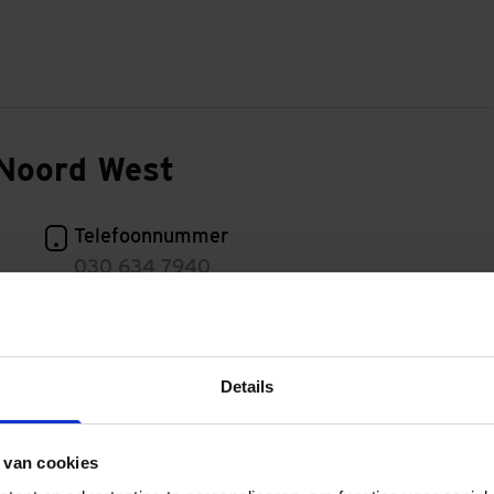
 Noord West
Telefoonnummer
030 634 7940
E-mailadres facturen
facturen.infra@duravermeer.nl
Details
 van cookies