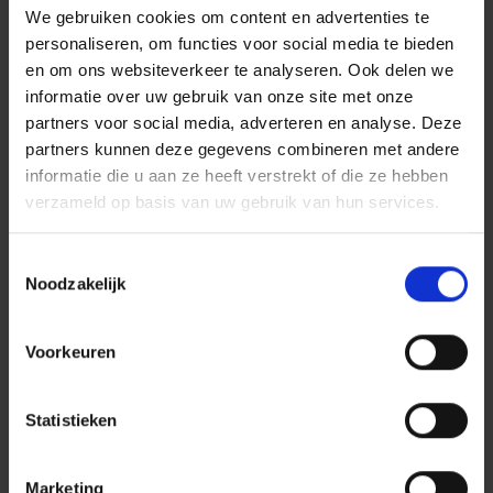
bouwproject.’
We gebruiken cookies om content en advertenties te
personaliseren, om functies voor social media te bieden
en om ons websiteverkeer te analyseren. Ook delen we
informatie over uw gebruik van onze site met onze
Lees meer over de Oranje Loper
partners voor social media, adverteren en analyse. Deze
partners kunnen deze gegevens combineren met andere
informatie die u aan ze heeft verstrekt of die ze hebben
verzameld op basis van uw gebruik van hun services.
Tijdelijke verkeersbrug
geplaatst bij
Toestemmingsselectie
Jordaanbrug in
Noodzakelijk
Amsterdam
Voorkeuren
Oranje Loper: wat we
leerden van vorig
Statistieken
omslagweekend
Marketing