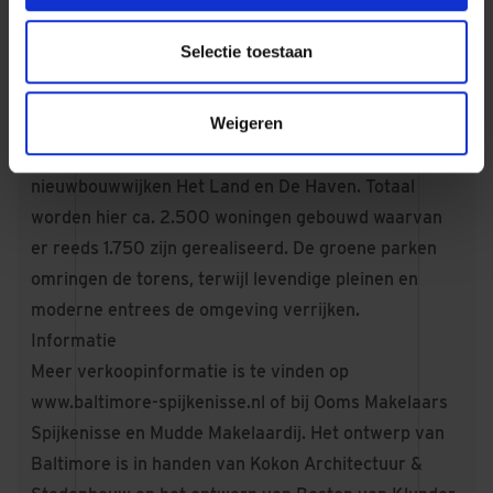
Het gebied Het Waterfront is een initiatief van de
gemeente Nissewaard en VOF Dijkzone, bestaande
Selectie toestaan
uit Dura Vermeer, VORM en Ballast Nedam
Development en ligt aan een boulevard aan de Oude
Weigeren
Maas. Het Waterfront maakt onderdeel uit van de
gebiedsontwikkeling De Elementen met o.a.
nieuwbouwwijken Het Land en De Haven. Totaal
worden hier ca. 2.500 woningen gebouwd waarvan
er reeds 1.750 zijn gerealiseerd. De groene parken
omringen de torens, terwijl levendige pleinen en
moderne entrees de omgeving verrijken.
Informatie
Meer verkoopinformatie is te vinden op
www.baltimore-spijkenisse.nl
of bij Ooms Makelaars
Spijkenisse en Mudde Makelaardij. Het ontwerp van
Baltimore is in handen van Kokon Architectuur &