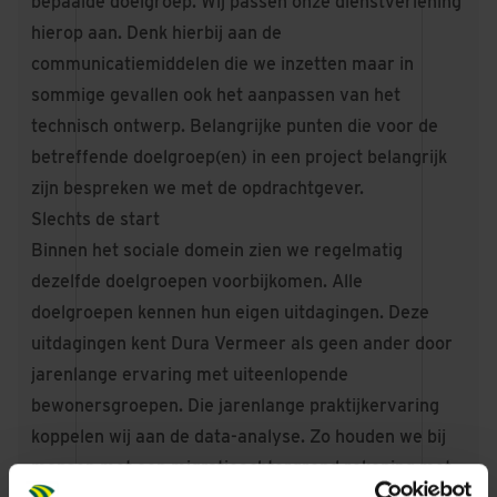
bepaalde doelgroep. Wij passen onze dienstverlening
hierop aan. Denk hierbij aan de
communicatiemiddelen die we inzetten maar in
sommige gevallen ook het aanpassen van het
technisch ontwerp. Belangrijke punten die voor de
betreffende doelgroep(en) in een project belangrijk
zijn bespreken we met de opdrachtgever.
Slechts de start
Binnen het sociale domein zien we regelmatig
dezelfde doelgroepen voorbijkomen. Alle
doelgroepen kennen hun eigen uitdagingen. Deze
uitdagingen kent Dura Vermeer als geen ander door
jarenlange ervaring met uiteenlopende
bewonersgroepen. Die jarenlange praktijkervaring
koppelen wij aan de data-analyse. Zo houden we bij
mensen met een migratieachtergrond rekening met