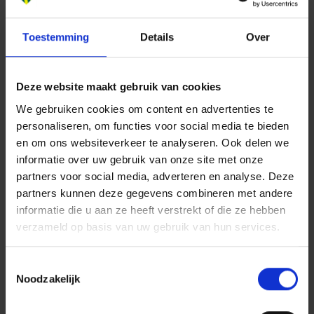
de in te zetten communicatiemiddelen en zorgen
ervoor dat deze begrijpelijk zijn voor kinderen omdat
Toestemming
Details
Over
zij mogelijk de taal beter beheersen dan hun ouders.
Bij ouderen zetten we vooral in op ontzorgen. En bij
een doelgroep die van nature wantrouwend is houden
Deze website maakt gebruik van cookies
we rekening met met extra vakinhoudelijke kracht om
We gebruiken cookies om content en advertenties te
vragen te beantwoorden. Dit is slechts een greep van
personaliseren, om functies voor social media te bieden
onze strategieën die we voorbereiden aan de hand
en om ons websiteverkeer te analyseren. Ook delen we
van de data. Met de nadruk op voorbereiden. Big
informatie over uw gebruik van onze site met onze
partners voor social media, adverteren en analyse. Deze
Data is slechts de start van het traject. We staren ons
partners kunnen deze gegevens combineren met andere
niet blind op de cijfers. We gaan nog steeds ter
informatie die u aan ze heeft verstrekt of die ze hebben
plaatse om met mensen in gesprek te gaan, maar de
verzameld op basis van uw gebruik van hun services.
data geeft ons daarin richting en schept een
verwachting. Het geeft ons voordat we de
Toestemmingsselectie
betreffende woningen hebben bezocht al een
Noodzakelijk
duidelijk beeld van de eventuele uitdagingen bij het