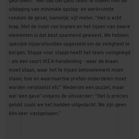
gebruiken.” Wel had Gertjans team te maken met de
uitdaging van minimale opslag- en werkruimte
rondom de gevel, namelijk: vijf meter. “Het is echt
krap. Met de inzet van kranen en het hijsen van zware
elementen is dat best spannend geweest. We hebben
speciale hijsprotocollen opgesteld om de veiligheid te
borgen. Stapje voor stapje heeft het team vastgelegd
- als een soort IKEA-handleiding - waar de kraan
moet staan, waar het te hijsen betonelement moet
staan, hoe en waarnaartoe prefab-onderdelen moet
worden verplaatst etc” Wederom een puzzel, maar
wel ‘een gave’ volgens de uitvoerder: “Het is precies
gelukt zoals we het hadden uitgedacht. We zijn geen
één keer vastgelopen.”