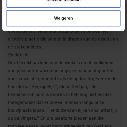
geplaatst dat de verkeerssituatie overzichtelijk blijft
voor onze leveranciers en passanten én gezorgd dat
Weigeren
de poorten van de bouwplaats alleen naar binnen
opendraaien.” Allemaal puzzelstukjes binnen het
grotere plaatje die samen bijdragen aan de eisen van
de stakeholders.
Zoektocht
Ook bereikbaarheid van de winkels en de veiligheid
van passanten waren belangrijke aandachtspunten
voor zowel de gemeente als de opdrachtgever en de
huurders. “Begrijpelijk”, aldus Gertjan, “de
bezoekersstroom is enorm. Ik heb nog niet eerder
meegemaakt dat er zoveel mensen langs onze
bouwplaats lopen. Tienduizenden kijken ons letterlijk
op de vingers.” En om plaats te bieden aan die
mensenmassa, moet het werkgebied van Gertjans