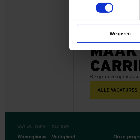
Bel mij 06 53 59 98 9
Dura Vermeer Heyma
Weigeren
MAAK
CARR
Bekijk onze openstaa
ALLE VACATURES
WAT WIJ DOEN
PAGINA'S
Woningbouw
Veiligheid
Onze proje