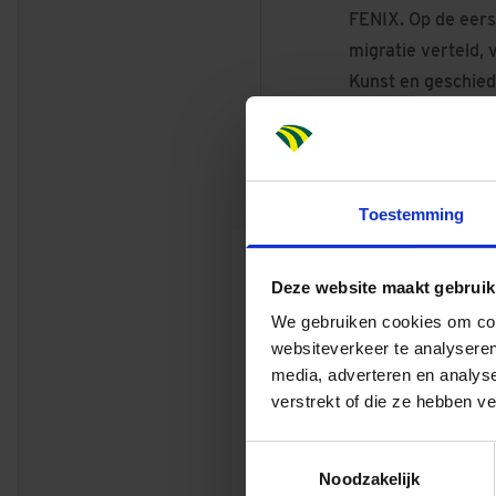
FENIX. Op de eers
migratie verteld, 
Kunst en geschied
benedenverdieping
voorzieningen.
Toestemming
BOUW EN VASTGOED
Deze website maakt gebruik
Henk 
We gebruiken cookies om cont
Bedrijfsle
websiteverkeer te analyseren
Regio
Zuid
media, adverteren en analys
verstrekt of die ze hebben v
Stuur mij een email
Toestemmingsselectie
Noodzakelijk
Contacteer mij via Li