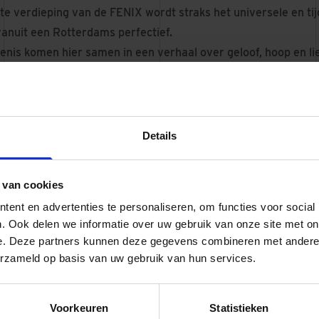
te verdieping van de FENIX wordt straks het universele en tij
vanuit een Rotterdams perfectief.
enis komen hier samen in een verhaal over geloof, hoop en li
 van de FENIX biedt ruimte aan culturele, culinaire en creat
Details
 van cookies
Minnaard
ent en advertenties te personaliseren, om functies voor social
ider Dura Vermeer Heyma
. Ook delen we informatie over uw gebruik van onze site met on
-Holland
e. Deze partners kunnen deze gegevens combineren met andere i
erzameld op basis van uw gebruik van hun services.
Voorkeuren
Statistieken
nkedIn