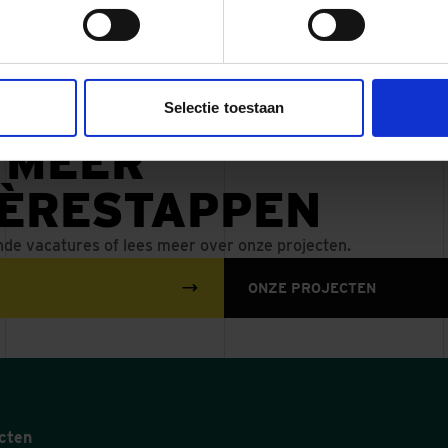
1
Selectie toestaan
 MEER
IÈRESTAPPEN
nde vacatures of lees meer over onze projecten.
ONZE PROJECTEN
cten