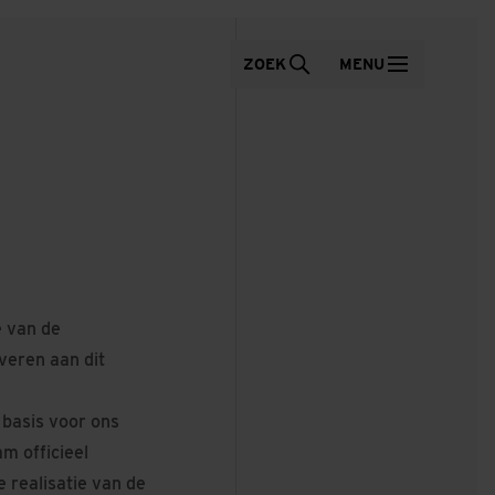
ZOEK
MENU
 van de
everen aan dit
 basis voor ons
m officieel
 realisatie van de