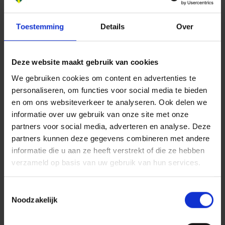
ligt Norbert Schotte, Activator bij Building Balance,
toe.
Toestemming
Details
Over
Van belofte naar praktijk
De acht bedrijven ondertekenden de gezamenlijke
commitmentverklaring woensdag op de stand van
Deze website maakt gebruik van cookies
AM op de Provada. Deze verklaring is een initiatief
We gebruiken cookies om content en advertenties te
van Building Balance. Soortgelijke verklaringen
personaliseren, om functies voor social media te bieden
worden ook ondertekend door woningcorporaties,
en om ons websiteverkeer te analyseren. Ook delen we
bouwers en twee weken geleden nog door tientallen
informatie over uw gebruik van onze site met onze
partners voor social media, adverteren en analyse. Deze
architecten. Het blijft uiteraard niet bij commitment
partners kunnen deze gegevens combineren met andere
alleen.
informatie die u aan ze heeft verstrekt of die ze hebben
Marieke Mentink: “Dit tekenmoment is geen eindpunt,
verzameld op basis van uw gebruik van hun services.
maar het begin. Van belofte naar praktijk, van
ambitie naar realisatie. En we nodigen iedereen in de
Toestemmingsselectie
sector uit om hier samen met ons werk van te
Noodzakelijk
maken.”