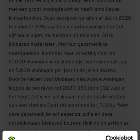
En die versnelling is hard nodig. Nederland kampt
met een groot woningtekort en heeft ambitieuze
klimaatdoelen. Deze bedrijven spraken af dat in 2028
ten minste 30% van hun nieuwbouwprojecten (tot
vijf bouwlagen) zal bestaan uit minimaal 30%
biobased materialen. Met hun gezamenlijke
marktaandeel komt dat naar schatting neer op
10.000 woningen in de komende tweeëneenhalf jaar
en 5.000 woningen per jaar in de jaren daarna.
Door te kiezen voor biobased nieuwbouwwoningen
leggen de bedrijven tot 2030 350 kton CO2 vast in
het hout. Dat is vergelijkbaar met de totale uitstoot
van een stad als Delft (Klimaatmonitor, 2023). “Met
deze gezamenlijke actieagenda, schalen deze
ontwikkelaars biobased bouwen flink op en zetten ze
een grote stap naar een circulaire bouweconomie”,